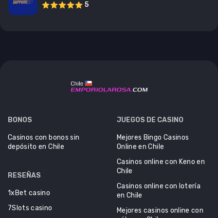
5
BONOS
JUEGOS DE CASINO
Casinos con bonos sin
Mejores Bingo Casinos
depósito en Chile
Online en Chile
Casinos online con Keno en
Chile
RESEÑAS
Casinos online con lotería
1xBet casino
en Chile
7Slots casino
Mejores casinos online con