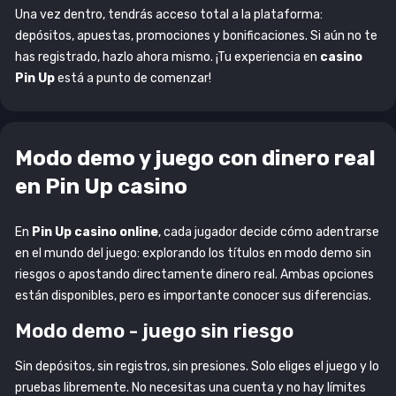
Una vez dentro, tendrás acceso total a la plataforma:
depósitos, apuestas, promociones y bonificaciones. Si aún no te
has registrado, hazlo ahora mismo. ¡Tu experiencia en
casino
Pin Up
está a punto de comenzar!
Modo demo y juego con dinero real
en Pin Up casino
En
Pin Up casino online
, cada jugador decide cómo adentrarse
en el mundo del juego: explorando los títulos en modo demo sin
riesgos o apostando directamente dinero real. Ambas opciones
están disponibles, pero es importante conocer sus diferencias.
Modo demo - juego sin riesgo
Sin depósitos, sin registros, sin presiones. Solo eliges el juego y lo
pruebas libremente. No necesitas una cuenta y no hay límites