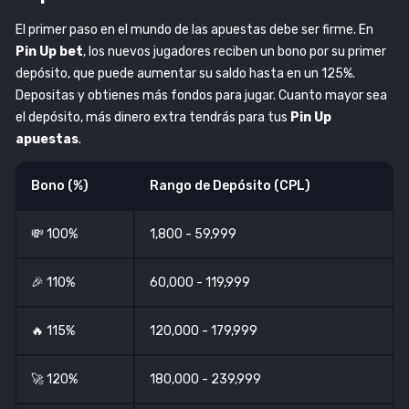
El primer paso en el mundo de las apuestas debe ser firme. En
Pin Up bet
, los nuevos jugadores reciben un bono por su primer
depósito, que puede aumentar su saldo hasta en un 125%.
Depositas y obtienes más fondos para jugar. Cuanto mayor sea
el depósito, más dinero extra tendrás para tus
Pin Up
apuestas
.
Bono (%)
Rango de Depósito (CPL)
💸 100%
1,800 - 59,999
🎉 110%
60,000 - 119,999
🔥 115%
120,000 - 179,999
🚀 120%
180,000 - 239,999