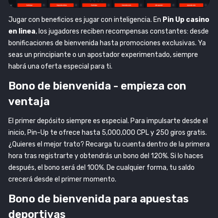
Jugar con beneficios es jugar con inteligencia. En
Pin Up casino
en linea
, los jugadores reciben recompensas constantes: desde
bonificaciones de bienvenida hasta promociones exclusivas. Ya
seas un principiante o un apostador experimentado, siempre
habrá una oferta especial para ti.
Bono de bienvenida - empieza con
ventaja
El primer depósito siempre es especial. Para impulsarte desde el
inicio, Pin-Up te ofrece hasta 5,000,000 CPL y 250 giros gratis.
¿Quieres el mejor trato? Recarga tu cuenta dentro de la primera
hora tras registrarte y obtendrás un bono del 120%. Si lo haces
después, el bono será del 100%. De cualquier forma, tu saldo
crecerá desde el primer momento.
Bono de bienvenida para apuestas
deportivas