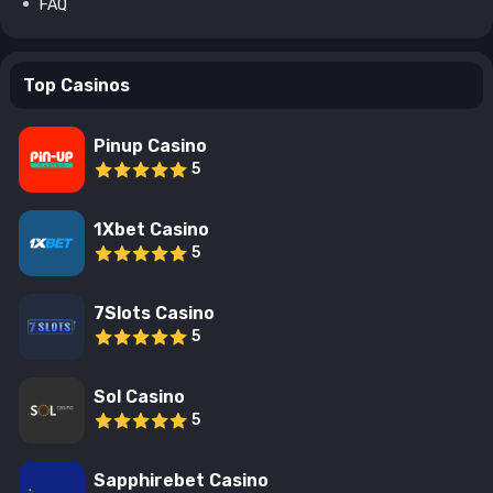
FAQ
Top Casinos
Pinup Casino
5
1Xbet Casino
5
7Slots Casino
5
Sol Casino
5
Sapphirebet Casino