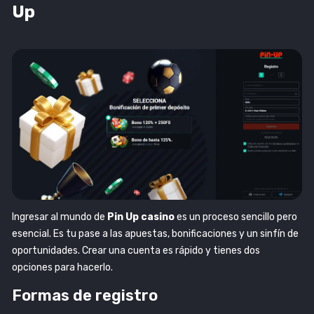
Up
Ingresar al mundo de
Pin Up casino
es un proceso sencillo pero
esencial. Es tu pase a las apuestas, bonificaciones y un sinfín de
oportunidades. Crear una cuenta es rápido y tienes dos
opciones para hacerlo.
Formas de registro