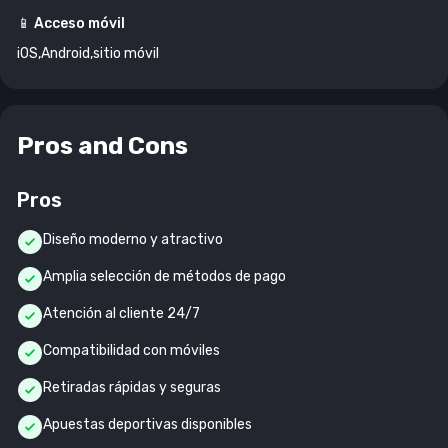
📱 Acceso móvil
iOS
Android
sitio móvil
Pros and Cons
Pros
Diseño moderno y atractivo
Amplia selección de métodos de pago
Atención al cliente 24/7
Compatibilidad con móviles
Retiradas rápidas y seguras
Apuestas deportivas disponibles