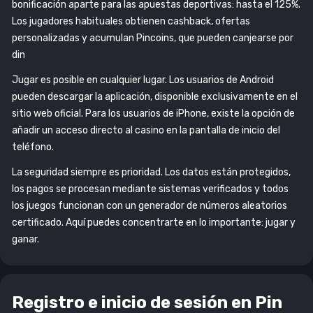
bonificación aparte para las apuestas deportivas: hasta el 125%.
Los jugadores habituales obtienen cashback, ofertas
personalizadas y acumulan Pincoins, que pueden canjearse por
din
Jugar es posible en cualquier lugar. Los usuarios de Android
pueden descargar la aplicación, disponible exclusivamente en el
sitio web oficial. Para los usuarios de iPhone, existe la opción de
añadir un acceso directo al casino en la pantalla de inicio del
teléfono.
La seguridad siempre es prioridad. Los datos están protegidos,
los pagos se procesan mediante sistemas verificados y todos
los juegos funcionan con un generador de números aleatorios
certificado. Aquí puedes concentrarte en lo importante: jugar y
ganar.
Registro e inicio de sesión en Pin