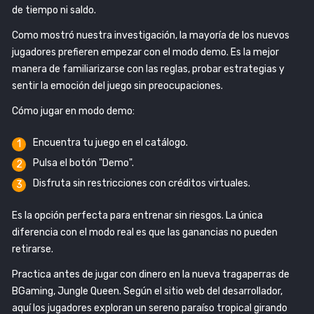
de tiempo ni saldo.
Como mostró nuestra investigación, la mayoría de los nuevos
jugadores prefieren empezar con el modo demo. Es la mejor
manera de familiarizarse con las reglas, probar estrategias y
sentir la emoción del juego sin preocupaciones.
Cómo jugar en modo demo:
Encuentra tu juego en el catálogo.
Pulsa el botón "Demo".
Disfruta sin restricciones con créditos virtuales.
Es la opción perfecta para entrenar sin riesgos. La única
diferencia con el modo real es que las ganancias no pueden
retirarse.
Practica antes de jugar con dinero en la nueva tragaperras de
BGaming, Jungle Queen. Según el sitio web del desarrollador,
aquí los jugadores exploran un sereno paraíso tropical girando