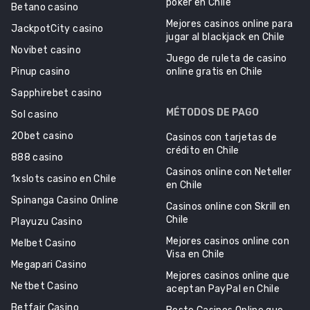
póker en Chile
Betano casino
Mejores casinos online para
JackpotCity casino
jugar al blackjack en Chile
Novibet casino
Juego de ruleta de casino
Pinup casino
online gratis en Chile
Sapphirebet casino
MÉTODOS DE PAGO
Sol casino
20bet casino
Casinos con tarjetas de
crédito en Chile
888 casino
Casinos online con Neteller
1xslots casino en Chile
en Chile
Spinanga Casino Online
Casinos online con Skrill en
Chile
Playuzu Casino
Mejores casinos online con
Melbet Casino
Visa en Chile
Megapari Casino
Mejores casinos online que
Netbet Casino
aceptan PayPal en Chile
Betfair Casino