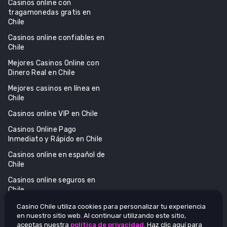
Casinos online con
tragamonedas gratis en
Chile
Casinos online confiables en
Chile
Mejores Casinos Online con
Dinero Real en Chile
Mejores casinos en línea en
Chile
Casinos online VIP en Chile
Casinos Online Pago
Inmediato y Rápido en Chile
Casinos online en español de
Chile
Casinos online seguros en
Chile
Casino Chile utiliza cookies para personalizar tu experiencia
en nuestro sitio web. Al continuar utilizando este sitio,
aceptas nuestra
politica de privacidad
. Haz clic aquí para