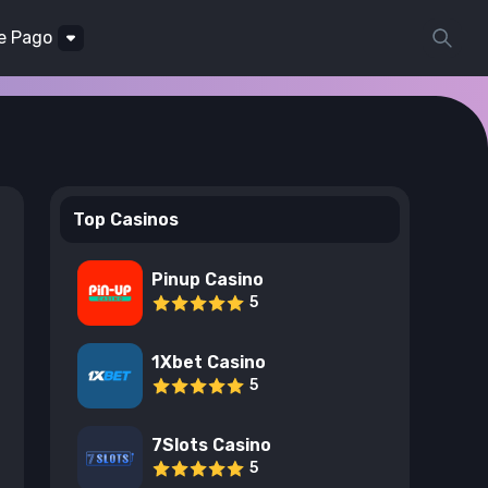
messages.paging
Toggl
e Pago
Los juegos y servicios disponibles para jugadores VIP en Chile
FAQ: B
Top Casinos
Pinup Casino
5
1Xbet Casino
5
7Slots Casino
5