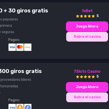
 + 30 giros gratis
1xBet
5
os populares
 primera
Juega Ahora
y seguras
Sobre el casino
Pagos:
300 giros gratis
7Slots Casino
5
 proveedores líderes
iptomonedas
Juega Ahora
o
Sobre el casino
Pagos: