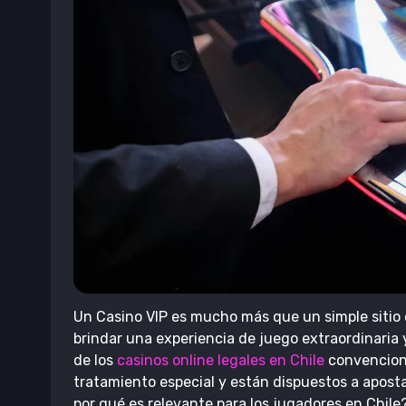
Un Casino VIP es mucho más que un simple sitio 
brindar una experiencia de juego extraordinaria 
de los
casinos online legales en Chile
convenciona
tratamiento especial y están dispuestos a apost
por qué es relevante para los jugadores en Chile