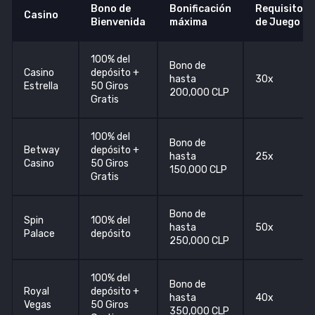
Bono de
Bonificación
Requisitos
Casino
Bienvenida
máxima
de Juego
100% del
Bono de
Casino
depósito +
hasta
30x
Estrella
50 Giros
200,000 CLP
Gratis
100% del
Bono de
Betway
depósito +
hasta
25x
Casino
50 Giros
150,000 CLP
Gratis
Bono de
Spin
100% del
hasta
50x
Palace
depósito
250,000 CLP
100% del
Bono de
Royal
depósito +
hasta
40x
Vegas
50 Giros
350,000 CLP