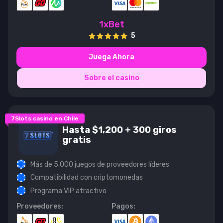
1xBet
5
Juega Ahora
Sobre el casino
7Slots casino en Chile
Hasta $1,200 + 300 giros
gratis
Más de 5,000 juegos de proveedores líderes
Compatibilidad con criptomonedas
Programa VIP atractivo
Proveedores:
Pagos: