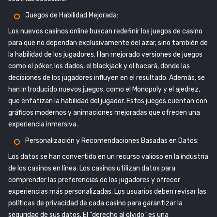
Juegos de Habilidad Mejorada:
Los nuevos casinos online buscan redefinir los juegos de casino
para que no dependan exclusivamente del azar, sino también de
la habilidad de los jugadores. Han mejorado versiones de juegos
como el póker, los dados, el blackjack y el bacará, donde las
decisiones de los jugadores influyen en el resultado. Además, se
han introducido nuevos juegos, como el Monopoly y el ajedrez,
que enfatizan la habilidad del jugador. Estos juegos cuentan con
gráficos modernos y animaciones mejoradas que ofrecen una
experiencia inmersiva.
Personalización y Recomendaciones Basadas en Datos:
Los datos se han convertido en un recurso valioso en la industria
de los casinos en línea. Los casinos utilizan datos para
comprender las preferencias de los jugadores y ofrecer
experiencias más personalizadas. Los usuarios deben revisar las
políticas de privacidad de cada casino para garantizar la
seguridad de sus datos. El "derecho al olvido" es una