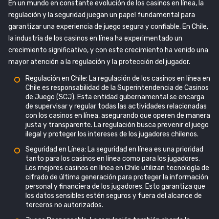
En un mundo en constante evolución de los casinos en línea, la
regulación y la seguridad juegan un papel fundamental para
garantizar una experiencia de juego segura y confiable. En Chile,
la industria de los casinos en línea ha experimentado un
crecimiento significativo, y con este crecimiento ha venido una
mayor atención a la regulación y la protección del jugador.
Regulación en Chile: La regulación de los casinos en línea en
Chile es responsabilidad de la Superintendencia de Casinos
de Juego (SCJ). Esta entidad gubernamental se encarga
de supervisar y regular todas las actividades relacionadas
con los casinos en línea, asegurando que operen de manera
justa y transparente. La regulación busca prevenir el juego
ilegal y proteger los intereses de los jugadores chilenos.
Seguridad en Línea: La seguridad en línea es una prioridad
tanto para los casinos en línea como para los jugadores.
Los mejores casinos en línea en Chile utilizan tecnología de
cifrado de última generación para proteger la información
personal y financiera de los jugadores. Esto garantiza que
los datos sensibles estén seguros y fuera del alcance de
terceros no autorizados.