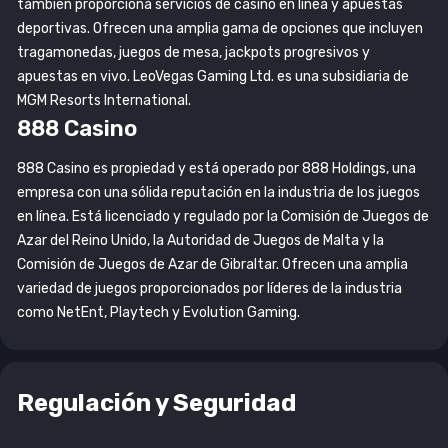
también proporciona servicios de casino en línea y apuestas
deportivas. Ofrecen una amplia gama de opciones que incluyen
tragamonedas, juegos de mesa, jackpots progresivos y
apuestas en vivo. LeoVegas Gaming Ltd. es una subsidiaria de
MGM Resorts International.
888 Casino
888 Casino es propiedad y está operado por 888 Holdings, una
empresa con una sólida reputación en la industria de los juegos
en línea. Está licenciado y regulado por la Comisión de Juegos de
Azar del Reino Unido, la Autoridad de Juegos de Malta y la
Comisión de Juegos de Azar de Gibraltar. Ofrecen una amplia
variedad de juegos proporcionados por líderes de la industria
como NetEnt, Playtech y Evolution Gaming.
Regulación y Seguridad