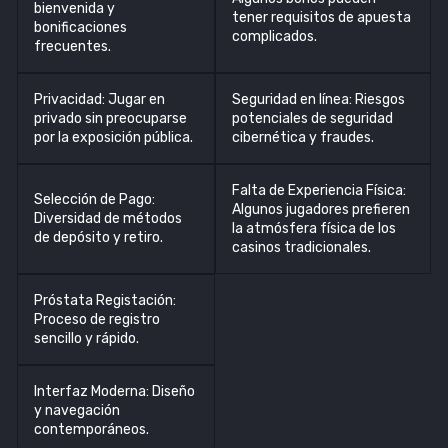
bienvenida y
tener requisitos de apuesta
bonificaciones
complicados.
frecuentes.
Privacidad: Jugar en
Seguridad en línea: Riesgos
privado sin preocuparse
potenciales de seguridad
por la exposición pública.
cibernética y fraudes.
Falta de Experiencia Física:
Selección de Pago:
Algunos jugadores prefieren
Diversidad de métodos
la atmósfera física de los
de depósito y retiro.
casinos tradicionales.
Próstata Registación:
Proceso de registro
sencillo y rápido.
Interfaz Moderna: Diseño
y navegación
contemporáneos.