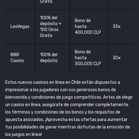
Gratis
100% del
Bono de
depósito +
LeoVegas
hasta
35x
100 Giros
400,000 CLP
Gratis
Bono de
888
100% del
hasta
30x
Casino
depósito
300,000 CLP
Estos nuevos casinos en línea en Chile están dispuestos a
impresionar a los jugadores con sus generosos bonos de
bienvenida y condiciones de juego competitivas. Antes de elegir
un casino en línea, asegúrate de comprender completamente
los términos y condiciones de los bonos y los requisitos de
apuesta asociados. ¡Aprovecha estas ofertas para aumentar
tus posibilidades de ganar mientras disfrutas de la emoción de
los juegos en línea!