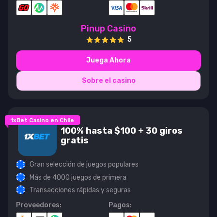
Pinup Casino
5
Juega Ahora
Sobre el casino
1xBet Casino en Chile
100% hasta $100 + 30 giros
gratis
Gran selección de juegos populares
Más de 4000 juegos de primera
Transacciones rápidas y seguras
Proveedores:
Pagos: