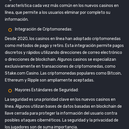
característica cada vez más común en los nuevos casinos en
línea, que permite a los usuarios eliminar por completo su
información.
Integración de Criptomonedas:
Desde 2020, los casinos en línea han adoptado criptomonedas
como métodos de pago y retiro. Esta integración permite pagos
discretos y rápidos utilizando direcciones de correo electrónico
o direcciones de blockchain. Algunos casinos se especializan
exclusivamente en transacciones de criptomonedas, como
Stake.com Casino. Las criptomonedas populares como Bitcoin,
Ethereum y Ripple son ampliamente aceptadas.
Mayores Estándares de Seguridad:
La seguridad es una prioridad clave en los nuevos casinos en
línea. Algunos utilizan bases de datos basadas en blockchain de
llave cerrada para proteger la información del usuario contra
posibles ataques cibernéticos. La seguridad y la privacidad de
los jugadores son de suma importancia.