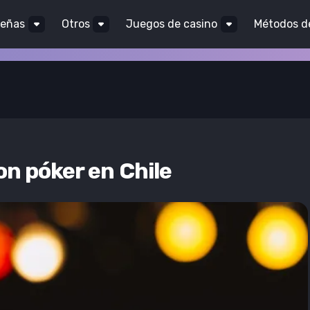
eñas
Otros
Juegos de casino
Métodos d
Chile
La Legalidad del Póker en Línea en Chile
Consejos para Jugar a
on póker en Chile