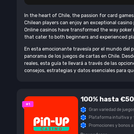
In the heart of Chile, the passion for card game
Chilean players can enjoy an exceptional casino
Online casinos have transformed the way poker i
that cater to both beginners and experienced pl
En esta emocionante travesía por el mundo del pó
panorama de los juegos de cartas en Chile. Desde
reales, esta guía te llevará a través de las opc
consejos, estrategias y datos esenciales para qu
100% hasta €500
#1
Gran variedad de juego
Plataforma intuitiva y 
Promociones y bonos a