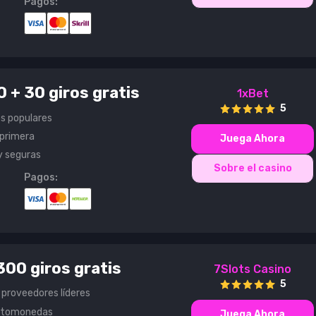
Pagos:
 + 30 giros gratis
1xBet
5
os populares
 primera
Juega Ahora
y seguras
Sobre el casino
Pagos:
300 giros gratis
7Slots Casino
5
 proveedores líderes
iptomonedas
Juega Ahora