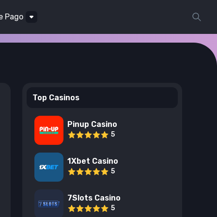
messages.paging
Toggl
e Pago
l Póker en Línea en Chile
FAQ: Mejores Poker Casinos Online en Chile
Top Casinos
Pinup Casino
5
1Xbet Casino
5
7Slots Casino
5