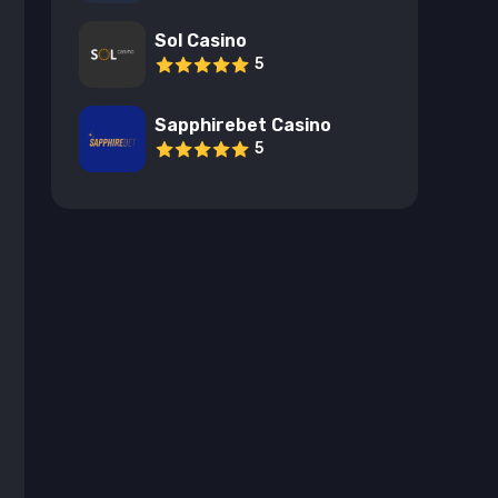
Sol Casino
5
Sapphirebet Casino
5