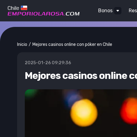
messages.pagingation_prev
Bonos
Res
r en Casino Online Chile
Los Mejores Casinos en Línea para Póker en 
Inicio
Mejores casinos online con póker en Chile
2025-01-26 09:29:36
Mejores casinos online c