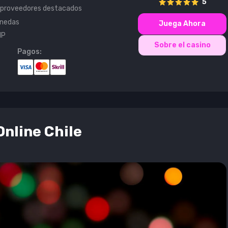
5
e proveedores destacados
onedas
Juega Ahora
IP
Sobre el casino
Pagos:
Online Chile