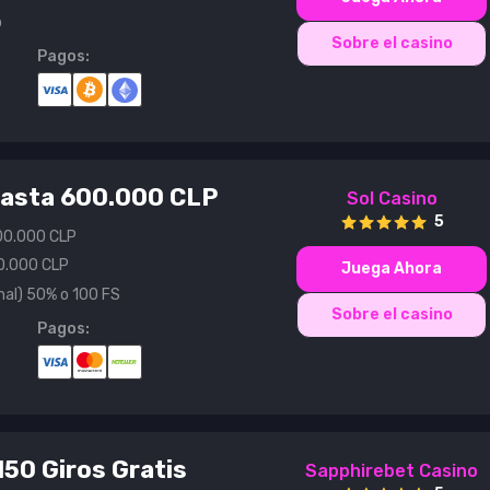
o
Sobre el casino
Pagos:
hasta 600.000 CLP
Sol Casino
5
00.000 CLP
0.000 CLP
Juega Ahora
nal) 50% o 100 FS
Sobre el casino
Pagos:
150 Giros Gratis
Sapphirebet Casino