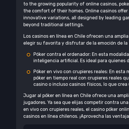
to the growing popularity of online casinos, pok
the comfort of their homes. Online casinos offer 
innovative variations, all designed by leading g
beyond traditional settings.
Los casinos en línea en Chile ofrecen una amplia
elegir su favorita y disfrutar de la emoción de l
Póker contra el ordenador: En esta modalid
inteligencia artificial. Es ideal para quiene
Póker en vivo con crupieres reales: En esta
póker en tiempo real con crupieres reales q
casino o incluso casinos físicos, lo que crea
Jugar al póker en línea en Chile ofrece una ampl
jugadores. Ya sea que elijas competir contra una
en vivo con crupieres reales, el casino póker on
casinos en línea chilenos. ¡Aprovecha las ventaj