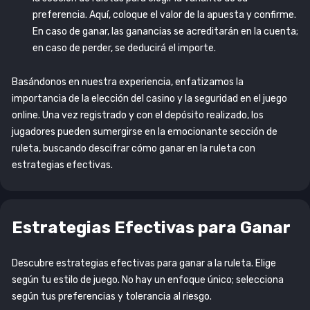
preferencia. Aquí, coloque el valor de la apuesta y confirme.
En caso de ganar, las ganancias se acreditarán en la cuenta;
en caso de perder, se deducirá el importe.
Basándonos en nuestra experiencia, enfatizamos la
importancia de la elección del casino y la seguridad en el juego
online. Una vez registrado y con el depósito realizado, los
jugadores pueden sumergirse en la emocionante sección de
ruleta, buscando descifrar cómo ganar en la ruleta con
estrategias efectivas.
Estrategias Efectivas para Ganar
Descubre estrategias efectivas para ganar a la ruleta. Elige
según tu estilo de juego. No hay un enfoque único; selecciona
según tus preferencias y tolerancia al riesgo.