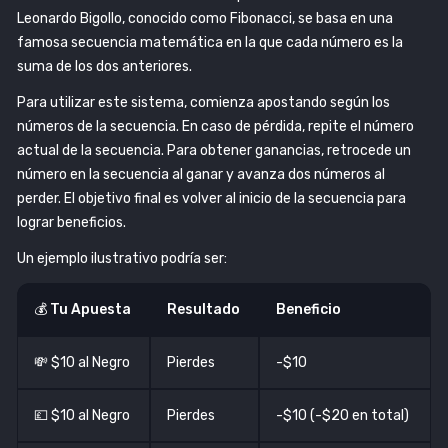
Leonardo Bigollo, conocido como Fibonacci, se basa en una
famosa secuencia matemática en la que cada número es la
suma de los dos anteriores.
Para utilizar este sistema, comienza apostando según los
números de la secuencia. En caso de pérdida, repite el número
actual de la secuencia. Para obtener ganancias, retrocede un
número en la secuencia al ganar y avanza dos números al
perder. El objetivo final es volver al inicio de la secuencia para
lograr beneficios.
Un ejemplo ilustrativo podría ser:
💰 Tu Apuesta
Resultado
Beneficio
💸 $10 al Negro
Pierdes
-$10
💷 $10 al Negro
Pierdes
-$10 (-$20 en total)