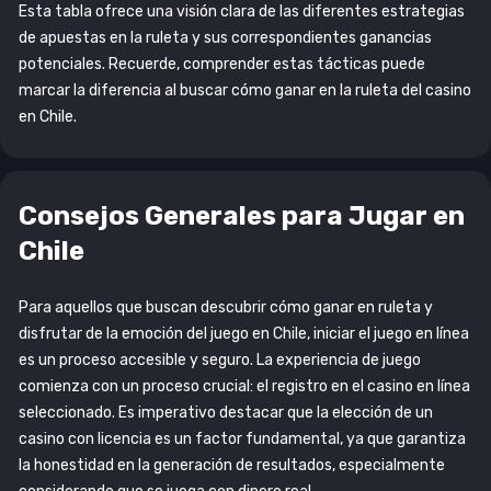
Esta tabla ofrece una visión clara de las diferentes estrategias
de apuestas en la ruleta y sus correspondientes ganancias
potenciales. Recuerde, comprender estas tácticas puede
marcar la diferencia al buscar cómo ganar en la ruleta del casino
en Chile.
Consejos Generales para Jugar en
Chile
Para aquellos que buscan descubrir cómo ganar en ruleta y
disfrutar de la emoción del juego en Chile, iniciar el juego en línea
es un proceso accesible y seguro. La experiencia de juego
comienza con un proceso crucial: el registro en el casino en línea
seleccionado. Es imperativo destacar que la elección de un
casino con licencia es un factor fundamental, ya que garantiza
la honestidad en la generación de resultados, especialmente