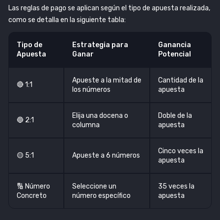
Las reglas de pago se aplican según el tipo de apuesta realizada,
como se detalla en la siguiente tabla:
Tipo de
Estrategia para
Ganancia
Apuesta
Ganar
Potencial
Apueste a la mitad de
Cantidad de la
🔴 1:1
los números
apuesta
Elija una docena o
Doble de la
🔵 2:1
columna
apuesta
Cinco veces la
🟡 5:1
Apueste a 6 números
apuesta
🔢 Número
Seleccione un
35 veces la
Concreto
número específico
apuesta