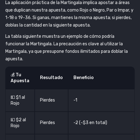
La aplicación práctica de la Martingala implica apostar a áreas
que duplican nuestra apuesta, como Rojo o Negro, Par o Impar, y
1-18 o 19-36. Si ganas, mantienes la misma apuesta; si pierdes,
doblas la cantidad en la siguiente apuesta.
La tabla siguiente muestra un ejemplo de cómo podría
funcionar la Martingala. La precaución es clave al utilizar la
Martingala, ya que presupone fondos ilimitados para doblar la
apuesta.
💰 Tu
Resultado
Beneficio
Apuesta
💵 $1 al
Pierdes
-1
Rojo
💴 $2 al
Pierdes
-2 (-$3 en total)
Rojo