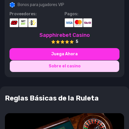
Bonos para jugadores VIP
Proveedores:
Pagos:
Sapphirebet Casino
5
Juega Ahora
Sobre el casino
Reglas Básicas de la Ruleta