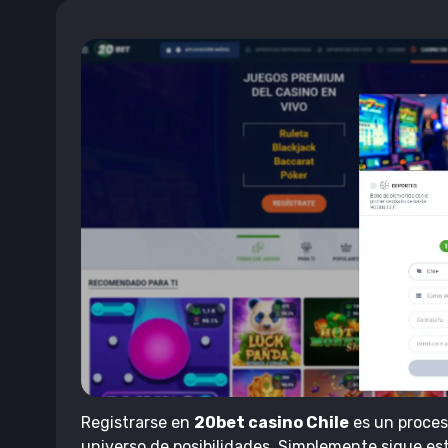
Registrarse en
20bet casino Chile
es un proces
universo de posibilidades. Simplemente sigue est