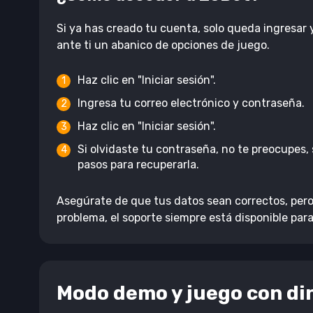
Si ya has creado tu cuenta, solo queda ingresar y
ante ti un abanico de opciones de juego.
Haz clic en "Iniciar sesión".
Ingresa tu correo electrónico y contraseña.
Haz clic en "Iniciar sesión".
Si olvidaste tu contraseña, no te preocupes, 
pasos para recuperarla.
Asegúrate de que tus datos sean correctos, pero
problema, el soporte siempre está disponible par
Modo demo y juego con din