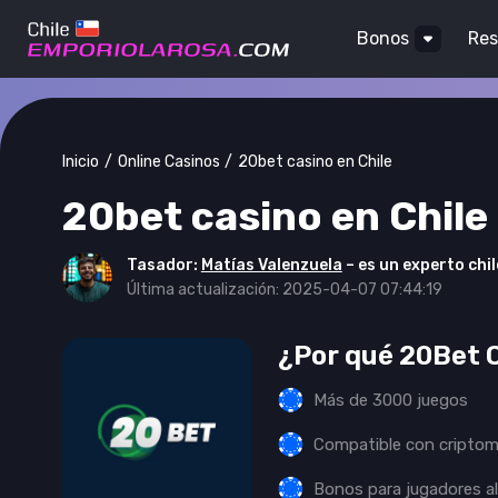
messages.pagingation_prev
Bonos
Res
Reseña del casino 20bet
Modo demo y juego con dinero 
Inicio
Online Casinos
20bet casino en Chile
20bet casino en Chile
Tasador:
Matías Valenzuela
– es un experto chil
Última actualización: 2025-04-07 07:44:19
¿Por qué 20Bet 
Más de 3000 juegos
Compatible con cripto
Bonos para jugadores a