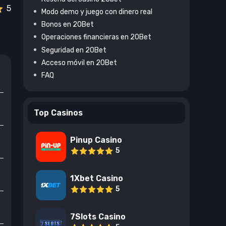
5
Modo demo y juego con dinero real
Bonos en 20Bet
Operaciones financieras en 20Bet
Seguridad en 20Bet
Acceso móvil en 20Bet
FAQ
Top Casinos
Pinup Casino
5
1Xbet Casino
5
7Slots Casino