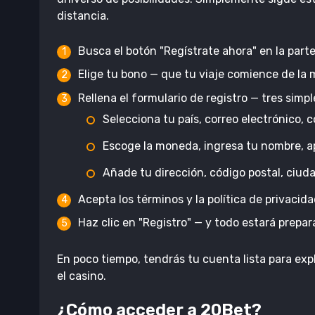
distancia.
Busca el botón "Regístrate ahora" en la parte 
Elige tu bono — que tu viaje comience de la
Rellena el formulario de registro — tres simpl
Selecciona tu país, correo electrónico, 
Escoge la moneda, ingresa tu nombre, a
Añade tu dirección, código postal, ciud
Acepta los términos y la política de privacid
Haz clic en "Registro" — y todo estará prepa
En poco tiempo, tendrás tu cuenta lista para exp
el casino.
¿Cómo acceder a 20Bet?