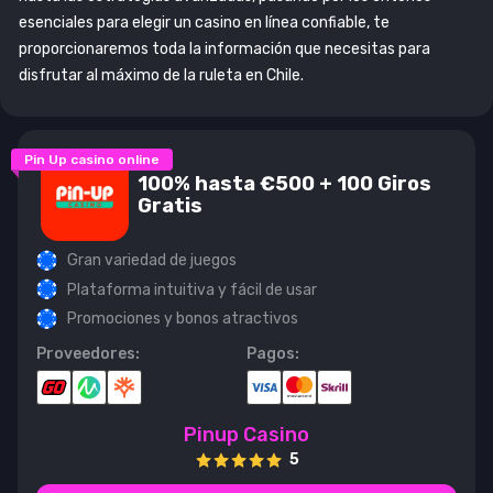
esenciales para elegir un casino en línea confiable, te
proporcionaremos toda la información que necesitas para
disfrutar al máximo de la ruleta en Chile.
Pin Up casino online
100% hasta €500 + 100 Giros
Gratis
Gran variedad de juegos
Plataforma intuitiva y fácil de usar
Promociones y bonos atractivos
Proveedores:
Pagos:
Pinup Casino
5