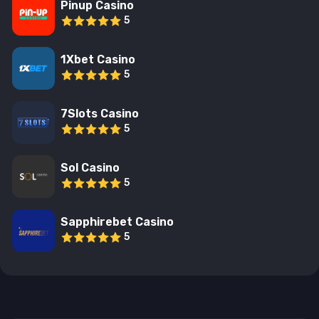
Pinup Casino
5
1Xbet Casino
5
7Slots Casino
5
Sol Casino
5
Sapphirebet Casino
5