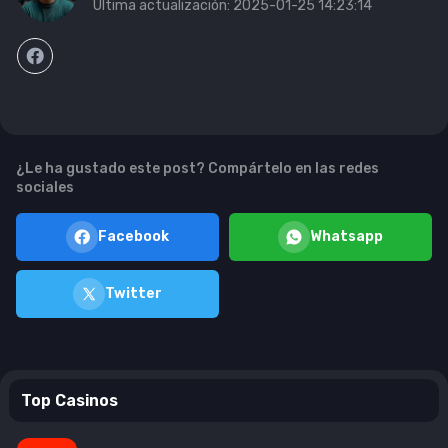
Última actualización: 2025-01-25 14:23:14
¿Le ha gustado este post? Compártelo en las redes
sociales
Facebook
Whatsapp
Twitter
Top Casinos