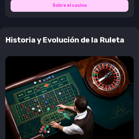
Sobre el casino
Historia y Evolución de la Ruleta