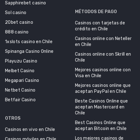
Sapphirebet casino
MÉTODOS DE PAGO
Sol casino
20bet casino
Casinos con tarjetas de
crédito en Chile
888 casino
Casinos online con Neteller
1xslots casino en Chile
en Chile
Spinanga Casino Online
Casinos online con Skrill en
Chile
Playuzu Casino
Mejores casinos online con
Melbet Casino
Visa en Chile
Megapari Casino
Mejores casinos online que
Netbet Casino
aceptan PayPal en Chile
Betfair Casino
Beste Casinos Online que
aceptan Mastercard en
Chile
OTROS
Best Casinos Online que
aceptan Bitcoin en Chile
Casinos en vivo en Chile
Los mejores casinos de
Casinos móviles en Chile