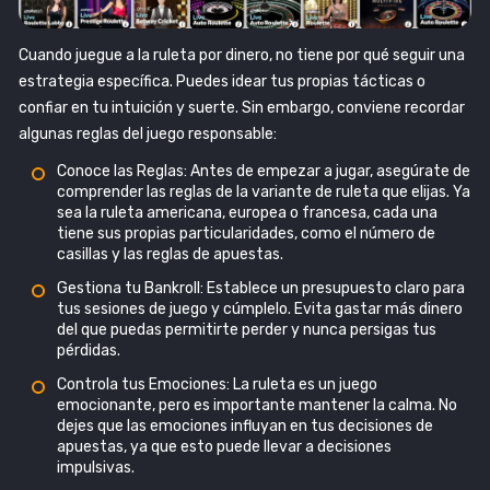
Cuando juegue a la ruleta por dinero, no tiene por qué seguir una
estrategia específica. Puedes idear tus propias tácticas o
confiar en tu intuición y suerte. Sin embargo, conviene recordar
algunas reglas del juego responsable:
Conoce las Reglas: Antes de empezar a jugar, asegúrate de
comprender las reglas de la variante de ruleta que elijas. Ya
sea la ruleta americana, europea o francesa, cada una
tiene sus propias particularidades, como el número de
casillas y las reglas de apuestas.
Gestiona tu Bankroll: Establece un presupuesto claro para
tus sesiones de juego y cúmplelo. Evita gastar más dinero
del que puedas permitirte perder y nunca persigas tus
pérdidas.
Controla tus Emociones: La ruleta es un juego
emocionante, pero es importante mantener la calma. No
dejes que las emociones influyan en tus decisiones de
apuestas, ya que esto puede llevar a decisiones
impulsivas.