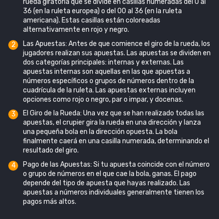
rueda giratoria que se divide en casillas numeradas del 0 al
36 (en la ruleta europea) o del 00 al 36 (en la ruleta
americana). Estas casillas están coloreadas
alternativamente en rojo y negro.
Las Apuestas: Antes de que comience el giro de la rueda, los
jugadores realizan sus apuestas. Las apuestas se dividen en
dos categorías principales: internas y externas. Las
apuestas internas son aquellas en las que apuestas a
números específicos o grupos de números dentro de la
cuadrícula de la ruleta. Las apuestas externas incluyen
opciones como rojo o negro, par o impar, y docenas.
El Giro de la Rueda: Una vez que se han realizado todas las
apuestas, el crupier gira la rueda en una dirección y lanza
una pequeña bola en la dirección opuesta. La bola
finalmente caerá en una casilla numerada, determinando el
resultado del giro.
Pago de las Apuestas: Si tu apuesta coincide con el número
o grupo de números en el que cae la bola, ganas. El pago
depende del tipo de apuesta que hayas realizado. Las
apuestas a números individuales generalmente tienen los
pagos más altos.