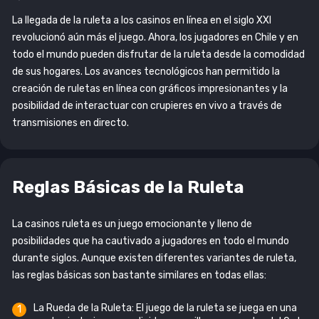
La llegada de la ruleta a los casinos en línea en el siglo XXI
revolucionó aún más el juego. Ahora, los jugadores en Chile y en
todo el mundo pueden disfrutar de la ruleta desde la comodidad
de sus hogares. Los avances tecnológicos han permitido la
creación de ruletas en línea con gráficos impresionantes y la
posibilidad de interactuar con crupieres en vivo a través de
transmisiones en directo.
Reglas Básicas de la Ruleta
La casinos ruleta es un juego emocionante y lleno de
posibilidades que ha cautivado a jugadores en todo el mundo
durante siglos. Aunque existen diferentes variantes de ruleta,
las reglas básicas son bastante similares en todas ellas:
La Rueda de la Ruleta: El juego de la ruleta se juega en una