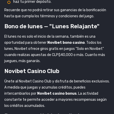
haz tu primer depósito.
Recuerde que no podrá retirar sus ganancias de la bonificación
hasta que cumpla los términos y condiciones del juego.
Bono de lunes — "Lunes Relajante"
El lunes no es solo el inicio de la semana, también es una
oportunidad para obtener
Novibet bono casino
. Todos los
lunes, Novibet ofrece giros gratis en juegos "Solo en Novibet"
cuando realizas apuestas de CLP$40,000 o más. Cuanto más
juegues, más ganarás.
Novibet Casino Club
Únete al Novibet Casino Club y disfruta de beneficios exclusivos.
A medida que juegas y acumulas créditos, puedes
intercambiarlos por
Novibet casino bonus
. La actividad
constante te permite acceder a mayores recompensas según
los créditos acumulados.