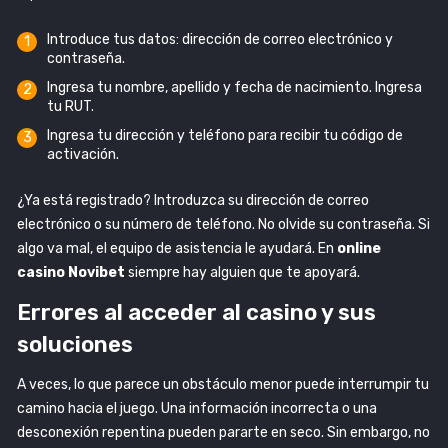
Introduce tus datos: dirección de correo electrónico y
contraseña.
Ingresa tu nombre, apellido y fecha de nacimiento. Ingresa
tu RUT.
Ingresa tu dirección y teléfono para recibir tu código de
activación.
¿Ya está registrado? Introduzca su dirección de correo
electrónico o su número de teléfono. No olvide su contraseña. Si
algo va mal, el equipo de asistencia le ayudará. En
online
casino Novibet
siempre hay alguien que te apoyará.
Errores al acceder al casino y sus
soluciones
A veces, lo que parece un obstáculo menor puede interrumpir tu
camino hacia el juego. Una información incorrecta o una
desconexión repentina pueden pararte en seco. Sin embargo, no