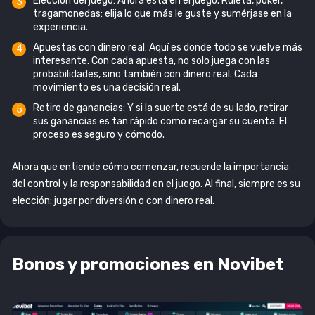
Elección del juego: Ahora está en el juego. Ruleta, póker,
tragamonedas: elija lo que más le guste y sumérjase en la
experiencia.
Apuestas con dinero real: Aquí es donde todo se vuelve más
interesante. Con cada apuesta, no solo juega con las
probabilidades, sino también con dinero real. Cada
movimiento es una decisión real.
Retiro de ganancias: Y si la suerte está de su lado, retirar
sus ganancias es tan rápido como recargar su cuenta. El
proceso es seguro y cómodo.
Ahora que entiende cómo comenzar, recuerde la importancia
del control y la responsabilidad en el juego. Al final, siempre es su
elección: jugar por diversión o con dinero real.
Bonos y promociones en Novibet