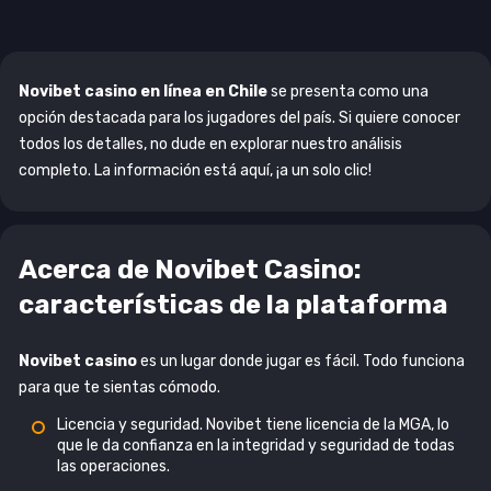
Novibet casino en línea en Chile
se presenta como una
opción destacada para los jugadores del país. Si quiere conocer
todos los detalles, no dude en explorar nuestro análisis
completo. La información está aquí, ¡a un solo clic!
Acerca de Novibet Casino:
características de la plataforma
Novibet casino
es un lugar donde jugar es fácil. Todo funciona
para que te sientas cómodo.
Licencia y seguridad. Novibet tiene licencia de la MGA, lo
que le da confianza en la integridad y seguridad de todas
las operaciones.