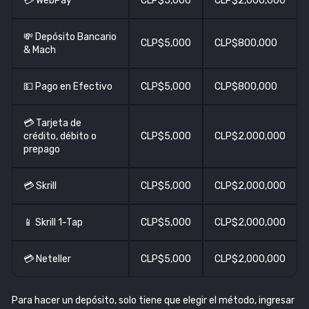
💳 WebPay
CLP$5,000
CLP$2,000,000
💸 Depósito Bancario
CLP$5,000
CLP$800,000
& Mach
💵 Pago en Efectivo
CLP$5,000
CLP$800,000
💳 Tarjeta de
crédito, débito o
CLP$5,000
CLP$2,000,000
prepago
💳 Skrill
CLP$5,000
CLP$2,000,000
📱 Skrill 1-Tap
CLP$5,000
CLP$2,000,000
💳 Neteller
CLP$5,000
CLP$2,000,000
Para hacer un depósito, solo tiene que elegir el método, ingresar