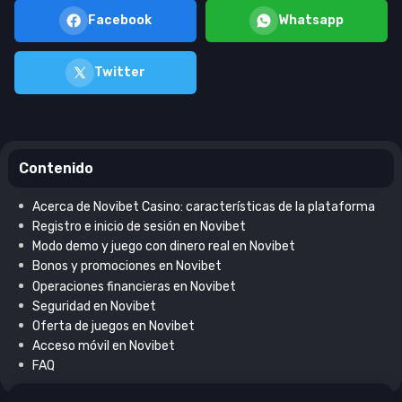
Facebook
Whatsapp
Twitter
Contenido
Acerca de Novibet Casino: características de la plataforma
Registro e inicio de sesión en Novibet
Modo demo y juego con dinero real en Novibet
Bonos y promociones en Novibet
Operaciones financieras en Novibet
Seguridad en Novibet
Oferta de juegos en Novibet
Acceso móvil en Novibet
FAQ