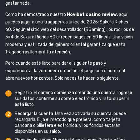
gastar nada.
Como ha demostrado nuestro
Novibet casino review
, aquí
puedes jugar a una tragaperras única de 2025: Sakura Riches
60. Según el sitio web del desarrollador (BGaming), los rodillos de
5×4 de Sakura Riches 60 ofrecen pagos en 60 líneas. Una visión
moderna y estilizada del género oriental garantiza que esta
tragaperras llamará tu atención.
Pero cuando esté listo para dar el siguiente paso y
experimentar la verdadera emoción, el juego con dinero real
abre nuevos horizontes. Solo necesita hacer lo siguiente:
Registro: El camino comienza creando una cuenta. Ingrese
sus datos, confirme su correo electrónico y listo, su perfil
está listo.
Recargar la cuenta: Una vez activada su cuenta, puede
recargarla. Elija el método que prefiera, como tarjeta
bancaria o billetera electrónica, y los fondos estarán
disponibles en su saldo.