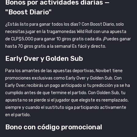
Bonos por actividades diarias —
"Boost Diario"
¿Estás listo para ganar todos los días? Con Boost Diario, solo
necesitas jugar en la tragamonedas Wild Roll con una apuesta
de CLP$5,000 para ganar 10 giros gratis cada día. ¡Puedes ganar
hasta 70 giros gratis a la semana! Es fácil y directo.
Early Over y Golden Sub
Para los amantes de las apuestas deportivas, Novibet tiene
promociones exclusivas como Early Over y Golden Sub. Con
Early Over, recibirás un pago anticipado si tu predicción ya se ha
cumplido antes de que termine el partido. Con Golden Sub, tu
apuesta no se pierde si el jugador que elegiste es reemplazado,
siempre y cuando el sustituto siga participando activamente
en el partido.
Bono con código promocional