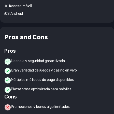
📱 Acceso móvil
iOS
Android
Pros and Cons
Pros
Licencia y seguridad garantizada
Gran variedad de juegos y casino en vivo
Múltiples métodos de pago disponibles
Plataforma optimizada para móviles
Cons
Promociones y bonos algo limitados