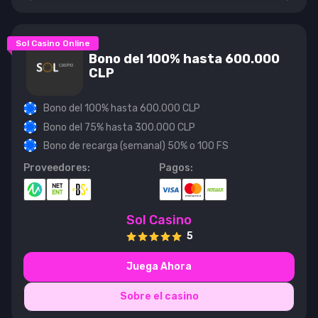
Sol Casino Online
Bono del 100% hasta 600.000
CLP
Bono del 100% hasta 600.000 CLP
Bono del 75% hasta 300.000 CLP
Bono de recarga (semanal) 50% o 100 FS
Proveedores:
Pagos:
Sol Casino
5
Juega Ahora
Sobre el casino