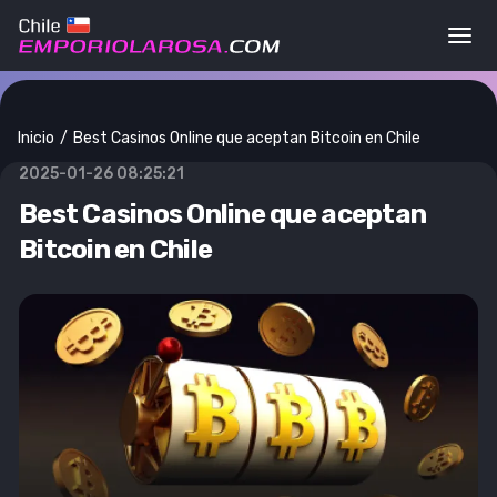
messages.pagingation_prev
mess
Togg
 Bitcoin
FAQ: Best Casinos Online que aceptan Bitcoin en Chile
Inicio
Best Casinos Online que aceptan Bitcoin en Chile
2025-01-26 08:25:21
Best Casinos Online que aceptan
Bitcoin en Chile