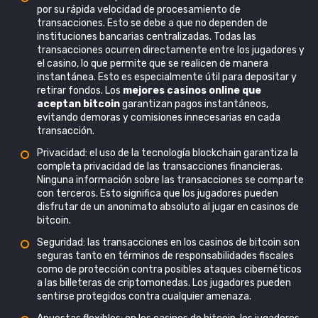
por su rápida velocidad de procesamiento de
transacciones. Esto se debe a que no dependen de
instituciones bancarias centralizadas. Todas las
transacciones ocurren directamente entre los jugadores y
el casino, lo que permite que se realicen de manera
instantánea. Esto es especialmente útil para depositar y
retirar fondos. Los
mejores casinos online que
aceptan bitcoin
garantizan pagos instantáneos,
evitando demoras y comisiones innecesarias en cada
transacción.
Privacidad: el uso de la tecnología blockchain garantiza la
completa privacidad de las transacciones financieras.
Ninguna información sobre las transacciones se comparte
con terceros. Esto significa que los jugadores pueden
disfrutar de un anonimato absoluto al jugar en casinos de
bitcoin.
Seguridad: las transacciones en los casinos de bitcoin son
seguras tanto en términos de responsabilidades fiscales
como de protección contra posibles ataques cibernéticos
a las billeteras de criptomonedas. Los jugadores pueden
sentirse protegidos contra cualquier amenaza.