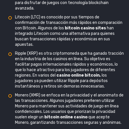
para disfrutar de juegos con tecnología blockchain
avanzada.
Litecoin (LTC) es conocido por sus tiempos de
confirmación de transacción más rápidos en comparación
con Bitcoin. Algunos de los
bitcoin casino sites
han
integrado Litecoin como una alternativa para quienes
buscan transacciones rápidas y económicas en sus
apuestas.
Ripple (XRP) es otra criptomoneda que ha ganado tracción
en la industria de los casinos en línea. Su objetivo es
facilitar pagos internacionales rápidos y económicos, lo
que lo hace atractivo para los jugadores de diferentes
regiones. En varios del
casino online bitcoin,
los
jugadores ya pueden utilizar Ripple para depósitos
instantáneos y retiros sin demoras innecesarias.
Monero (XMR) se enfoca en la privacidad y el anonimato de
las transacciones. Algunos jugadores prefieren utilizar
Monero para mantener sus actividades de juego en línea
confidenciales.
Los usuarios que priorizan la privacidad
suelen elegir un
bitcoin online casino
que acepte
Monero, garantizando transacciones seguras y anónimas.