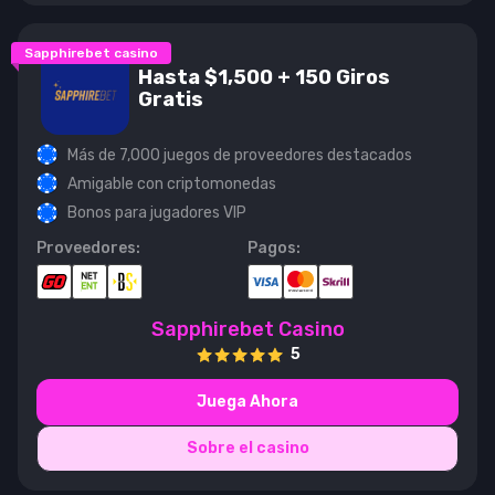
Sapphirebet casino
Hasta $1,500 + 150 Giros
Gratis
Más de 7,000 juegos de proveedores destacados
Amigable con criptomonedas
Bonos para jugadores VIP
Proveedores:
Pagos:
Sapphirebet Casino
5
Juega Ahora
Sobre el casino