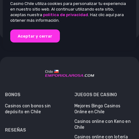
Casino Chile utiliza cookies para personalizar tu experiencia
en nuestro sitio web. Al continuar utilizando este sitio,
Sapphirebet Casino
aceptas nuestra
politica de privacidad
. Haz clic aquí para
obtener más información.
5
Aceptar y cerrar
BONOS
JUEGOS DE CASINO
Casinos con bonos sin
Mejores Bingo Casinos
depósito en Chile
Online en Chile
Casinos online con Keno en
Chile
RESEÑAS
Casinos online con lotería