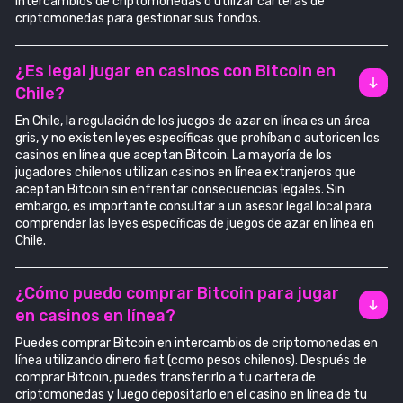
intercambios de criptomonedas o utilizar carteras de
criptomonedas para gestionar sus fondos.
¿Es legal jugar en casinos con Bitcoin en
Chile?
En Chile, la regulación de los juegos de azar en línea es un área
gris, y no existen leyes específicas que prohíban o autoricen los
casinos en línea que aceptan Bitcoin. La mayoría de los
jugadores chilenos utilizan casinos en línea extranjeros que
aceptan Bitcoin sin enfrentar consecuencias legales. Sin
embargo, es importante consultar a un asesor legal local para
comprender las leyes específicas de juegos de azar en línea en
Chile.
¿Cómo puedo comprar Bitcoin para jugar
en casinos en línea?
Puedes comprar Bitcoin en intercambios de criptomonedas en
línea utilizando dinero fiat (como pesos chilenos). Después de
comprar Bitcoin, puedes transferirlo a tu cartera de
criptomonedas y luego depositarlo en el casino en línea de tu