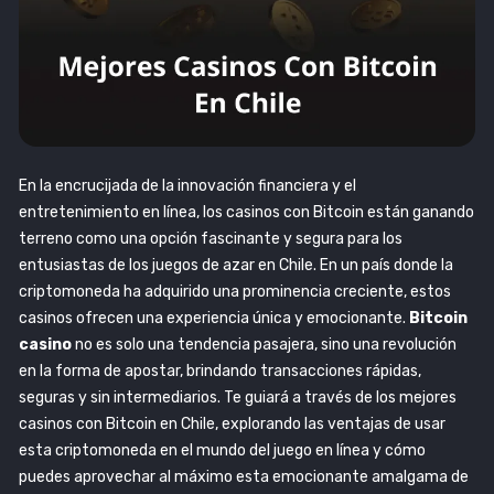
En la encrucijada de la innovación financiera y el
entretenimiento en línea, los casinos con Bitcoin están ganando
terreno como una opción fascinante y segura para los
entusiastas de los juegos de azar en Chile. En un país donde la
criptomoneda ha adquirido una prominencia creciente, estos
casinos ofrecen una experiencia única y emocionante.
Bitcoin
casino
no es solo una tendencia pasajera, sino una revolución
en la forma de apostar, brindando transacciones rápidas,
seguras y sin intermediarios. Te guiará a través de los mejores
casinos con Bitcoin en Chile, explorando las ventajas de usar
esta criptomoneda en el mundo del juego en línea y cómo
puedes aprovechar al máximo esta emocionante amalgama de