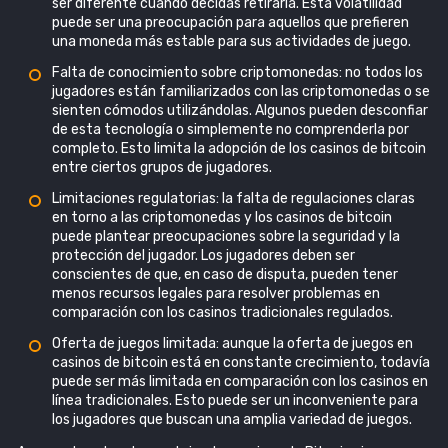
ser diferente cuando decidas retirarla. Esta volatilidad
puede ser una preocupación para aquellos que prefieren
una moneda más estable para sus actividades de juego.
Falta de conocimiento sobre criptomonedas: no todos los
jugadores están familiarizados con las criptomonedas o se
sienten cómodos utilizándolas. Algunos pueden desconfiar
de esta tecnología o simplemente no comprenderla por
completo. Esto limita la adopción de los casinos de bitcoin
entre ciertos grupos de jugadores.
Limitaciones regulatorias: la falta de regulaciones claras
en torno a las criptomonedas y los casinos de bitcoin
puede plantear preocupaciones sobre la seguridad y la
protección del jugador. Los jugadores deben ser
conscientes de que, en caso de disputa, pueden tener
menos recursos legales para resolver problemas en
comparación con los casinos tradicionales regulados.
Oferta de juegos limitada: aunque la oferta de juegos en
casinos de bitcoin está en constante crecimiento, todavía
puede ser más limitada en comparación con los casinos en
línea tradicionales. Esto puede ser un inconveniente para
los jugadores que buscan una amplia variedad de juegos.