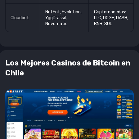
NetEnt, Evolution,
Criptomonedas:
Cloudbet
YggDrassil,
LTC, DOGE, DASH,
Novomatic
BNB, SOL
Los Mejores Casinos de Bitcoin en
Chile