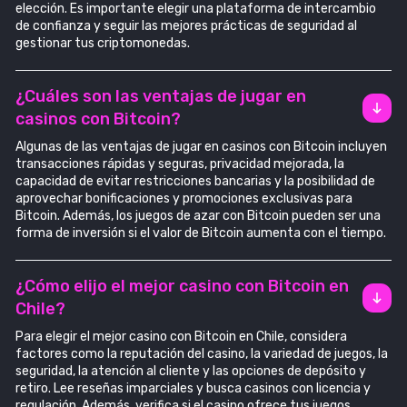
elección. Es importante elegir una plataforma de intercambio
de confianza y seguir las mejores prácticas de seguridad al
gestionar tus criptomonedas.
¿Cuáles son las ventajas de jugar en
casinos con Bitcoin?
Algunas de las ventajas de jugar en casinos con Bitcoin incluyen
transacciones rápidas y seguras, privacidad mejorada, la
capacidad de evitar restricciones bancarias y la posibilidad de
aprovechar bonificaciones y promociones exclusivas para
Bitcoin. Además, los juegos de azar con Bitcoin pueden ser una
forma de inversión si el valor de Bitcoin aumenta con el tiempo.
¿Cómo elijo el mejor casino con Bitcoin en
Chile?
Para elegir el mejor casino con Bitcoin en Chile, considera
factores como la reputación del casino, la variedad de juegos, la
seguridad, la atención al cliente y las opciones de depósito y
retiro. Lee reseñas imparciales y busca casinos con licencia y
regulación. Además, verifica si el casino ofrece tus juegos