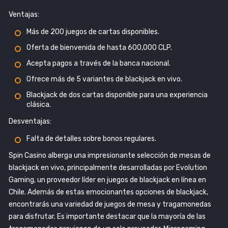
Ventajas:
Más de 200 juegos de cartas disponibles.
Oferta de bienvenida de hasta 600,000 CLP.
Acepta pagos a través de la banca nacional.
Ofrece más de 5 variantes de blackjack en vivo.
Blackjack de dos cartas disponible para una experiencia
clásica.
Desventajas:
Falta de detalles sobre bonos regulares.
Spin Casino alberga una impresionante selección de mesas de
blackjack en vivo, principalmente desarrolladas por Evolution
Gaming, un proveedor líder en juegos de blackjack en línea en
Chile. Además de estas emocionantes opciones de blackjack,
encontrarás una variedad de juegos de mesa y tragamonedas
para disfrutar. Es importante destacar que la mayoría de las