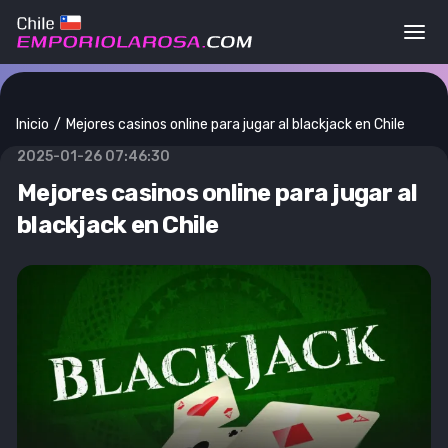
messages.pagingation_prev
mess
Togg
 el Blackjack en Línea
Conclusión
Preguntas Frecuentes
Inicio
Mejores casinos online para jugar al blackjack en Chile
2025-01-26 07:46:30
Mejores casinos online para jugar al
blackjack en Chile