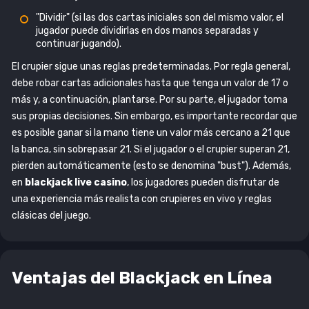
"Dividir" (si las dos cartas iniciales son del mismo valor, el
jugador puede dividirlas en dos manos separadas y
continuar jugando).
El crupier sigue unas reglas predeterminadas. Por regla general,
debe robar cartas adicionales hasta que tenga un valor de 17 o
más y, a continuación, plantarse. Por su parte, el jugador toma
sus propias decisiones. Sin embargo, es importante recordar que
es posible ganar si la mano tiene un valor más cercano a 21 que
la banca, sin sobrepasar 21. Si el jugador o el crupier superan 21,
pierden automáticamente (esto se denomina "bust"). Además,
en
blackjack live casino
, los jugadores pueden disfrutar de
una experiencia más realista con crupieres en vivo y reglas
clásicas del juego.
Ventajas del Blackjack en Línea