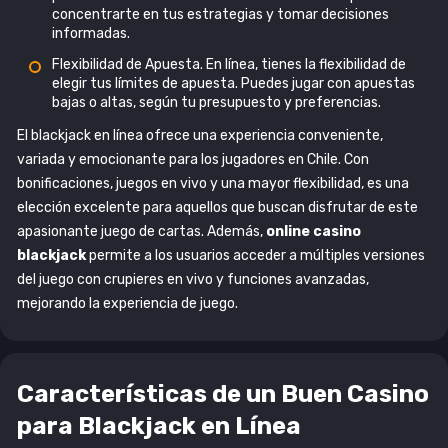
concentrarte en tus estrategias y tomar decisiones
informadas.
Flexibilidad de Apuesta. En línea, tienes la flexibilidad de
elegir tus límites de apuesta. Puedes jugar con apuestas
bajas o altas, según tu presupuesto y preferencias.
El blackjack en línea ofrece una experiencia conveniente,
variada y emocionante para los jugadores en Chile. Con
bonificaciones, juegos en vivo y una mayor flexibilidad, es una
elección excelente para aquellos que buscan disfrutar de este
apasionante juego de cartas. Además,
online casino
blackjack
permite a los usuarios acceder a múltiples versiones
del juego con crupieres en vivo y funciones avanzadas,
mejorando la experiencia de juego.
Características de un Buen Casino
para Blackjack en Línea