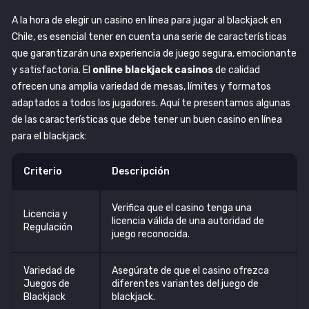
A la hora de elegir un casino en línea para jugar al blackjack en
Chile, es esencial tener en cuenta una serie de características
que garantizarán una experiencia de juego segura, emocionante
y satisfactoria. El
online blackjack casinos
de calidad
ofrecen una amplia variedad de mesas, límites y formatos
adaptados a todos los jugadores. Aquí te presentamos algunas
de las características que debe tener un buen casino en línea
para el blackjack:
Criterio
Descripción
Verifica que el casino tenga una
Licencia y
licencia válida de una autoridad de
Regulación
juego reconocida.
Variedad de
Asegúrate de que el casino ofrezca
Juegos de
diferentes variantes del juego de
Blackjack
blackjack.