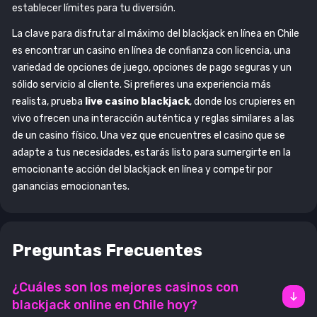
establecer límites para tu diversión.
La clave para disfrutar al máximo del blackjack en línea en Chile
es encontrar un casino en línea de confianza con licencia, una
variedad de opciones de juego, opciones de pago seguras y un
sólido servicio al cliente. Si prefieres una experiencia más
realista, prueba
live casino blackjack
, donde los crupieres en
vivo ofrecen una interacción auténtica y reglas similares a las
de un casino físico. Una vez que encuentres el casino que se
adapte a tus necesidades, estarás listo para sumergirte en la
emocionante acción del blackjack en línea y competir por
ganancias emocionantes.
Preguntas Frecuentes
¿Cuáles son los mejores casinos con
blackjack online en Chile hoy?