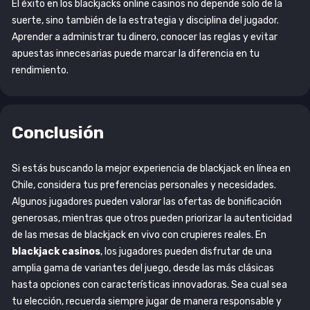
El éxito en los blackjacks online casinos no depende solo de la
suerte, sino también de la estrategia y disciplina del jugador.
Aprender a administrar tu dinero, conocer las reglas y evitar
apuestas innecesarias puede marcar la diferencia en tu
rendimiento.
Conclusión
Si estás buscando la mejor experiencia de blackjack en línea en
Chile, considera tus preferencias personales y necesidades.
Algunos jugadores pueden valorar las ofertas de bonificación
generosas, mientras que otros pueden priorizar la autenticidad
de las mesas de blackjack en vivo con crupieres reales. En
blackjack casinos
, los jugadores pueden disfrutar de una
amplia gama de variantes del juego, desde las más clásicas
hasta opciones con características innovadoras. Sea cual sea
tu elección, recuerda siempre jugar de manera responsable y