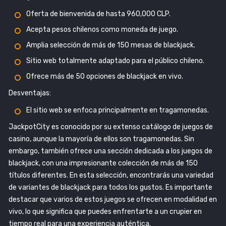
Oferta de bienvenida de hasta 960,000 CLP.
Acepta pesos chilenos como moneda de juego.
Amplia selección de más de 150 mesas de blackjack.
Sitio web totalmente adaptado para el público chileno.
Ofrece más de 50 opciones de blackjack en vivo.
Desventajas:
El sitio web se enfoca principalmente en tragamonedas.
JackpotCity es conocido por su extenso catálogo de juegos de
casino, aunque la mayoría de ellos son tragamonedas. Sin
embargo, también ofrece una sección dedicada a los juegos de
blackjack, con una impresionante colección de más de 150
títulos diferentes. En esta selección, encontrarás una variedad
de variantes de blackjack para todos los gustos. Es importante
destacar que varios de estos juegos se ofrecen en modalidad en
vivo, lo que significa que puedes enfrentarte a un crupier en
tiempo real para una experiencia auténtica.