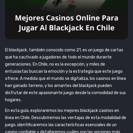
El blackjack, también conocido como 21, es un juego de cartas
que ha cautivado a jugadores de todo el mundo durante
generaciones. En Chile, no es la excepción, y miles de
entusiastas buscan la emoción y la estrategia que este juego
ofrece. A medida que el mundo se digitaliza, los casinos en línea
han ganado terreno, y los amantes del blackjack pueden
disfrutar de este apasionante juego desde la comodidad de sus
hogares.
En esta guía, exploraremos los mejores blackjack casinos en
línea en Chile. Descubriremos las ventajas de esta modalidad de
juego, identificaremos las características esenciales de un
casino confiable y detallaremos cuáles son las opciones más