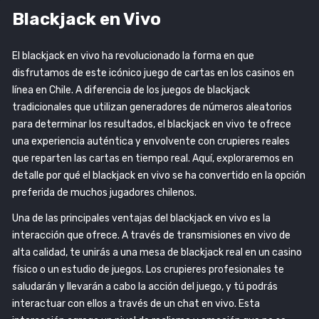
Blackjack en Vivo
El blackjack en vivo ha revolucionado la forma en que
disfrutamos de este icónico juego de cartas en los casinos en
línea en Chile. A diferencia de los juegos de blackjack
tradicionales que utilizan generadores de números aleatorios
para determinar los resultados, el blackjack en vivo te ofrece
una experiencia auténtica y envolvente con crupieres reales
que reparten las cartas en tiempo real. Aquí, exploraremos en
detalle por qué el blackjack en vivo se ha convertido en la opción
preferida de muchos jugadores chilenos.
Una de las principales ventajas del blackjack en vivo es la
interacción que ofrece. A través de transmisiones en vivo de
alta calidad, te unirás a una mesa de blackjack real en un casino
físico o un estudio de juegos. Los crupieres profesionales te
saludarán y llevarán a cabo la acción del juego, y tú podrás
interactuar con ellos a través de un chat en vivo. Esta