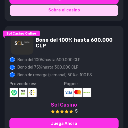
Sobre el casino
Sol Casino Online
Bono del 100% hasta 600.000
CLP
Bono del 100% hasta 600.000 CLP
Bono del 75% hasta 300.000 CLP
Bono de recarga (semanal) 50% o 100 FS
Proveedores:
Pagos:
Sol Casino
5
Juega Ahora