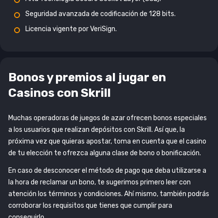
Seguridad avanzada de codificación de 128 bits.
Licencia vigente por VeriSign.
Bonos y premios al jugar en
Casinos con Skrill
Muchas operadoras de juegos de azar ofrecen bonos especiales
a los usuarios que realizan depósitos con Skrill. Así que, la
próxima vez que quieras apostar, toma en cuenta que el casino
de tu elección te ofrezca alguna clase de bono o bonificación.
En caso de desconocer el método de pago que deba utilizarse a
la hora de reclamar un bono, te sugerimos primero leer con
atención los términos y condiciones. Ahí mismo, también podrás
corroborar los requisitos que tienes que cumplir para
conseguirlo.