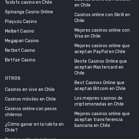
1xslots casino en Chile
en Chile
Spinanga Casino Online
Casinos online con Skrill en
Chile
Playuzu Casino
Mejores casinos online con
Melbet Casino
Visa en Chile
Megapari Casino
Mejores casinos online que
Netbet Casino
aceptan PayPal en Chile
Betfair Casino
Beste Casinos Online que
aceptan Mastercard en
Chile
OTROS
Best Casinos Online que
aceptan Bitcoin en Chile
Casinos en vivo en Chile
Los mejores casinos de
Casinos móviles en Chile
criptomonedas en Chile
Casinos online con pesos
Mejores casinos online que
chilenos
aceptan transferencia
¿Cómo ganar en la ruleta en
bancaria en Chile
Chile?