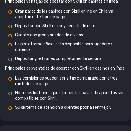
Principales ventajas de apostar con Skrill en casinos en línea.
Gran parte de los casinos con Skrill online en Chile ya
aceptan este tipo de pago.
Depositar con Skrill es muy sencillo de usar.
Cuenta con gran variedad de divisas.
La plataforma oficial está disponible para jugadores
chilenos.
Depositar y retirar es completamente seguro.
Principales desventajas de apostar con Skrill en casinos en línea.
Las comisiones pueden ser altas comparado con otros
métodos de pago.
No todos los bonos que ofrecen las casas de apuestas son
compatibles con Skrill.
Su sistema de atención a clientes podría ser mejor.