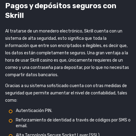
Pagos y depósitos seguros con
Skrill
Al tratarse de un monedero electrónico, Skrill cuenta con un
sistema de alta seguridad, esto significa que toda la
información que entre son encriptados e ilegibles, es decir que,
los datos están completamente seguros. Una gran ventaja a la
hora de usar Skrill casino es que, únicamente requieres de un
correo y una contraseña para depositar, por lo que no necesitas
compartir datos bancarios.
Gracias a su sistema sofisticado cuenta con otras medidas de
seguridad que permite aumentar el nivel de confiabilidad, tales
como:
Autenticación PIN.
Reforzamiento de identidad a través de códigos por SMS o
email.
Alta Tecnología Secure Socket Layer (SSL).