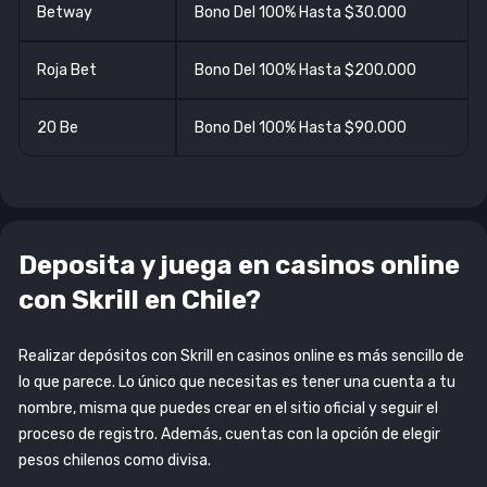
Betway
Bono Del 100% Hasta $30.000
Roja Bet
Bono Del 100% Hasta $200.000
20 Be
Bono Del 100% Hasta $90.000
Deposita y juega en casinos online
con Skrill en Chile?
Realizar depósitos con Skrill en casinos online es más sencillo de
lo que parece. Lo único que necesitas es tener una cuenta a tu
nombre, misma que puedes crear en el sitio oficial y seguir el
proceso de registro. Además, cuentas con la opción de elegir
pesos chilenos como divisa.