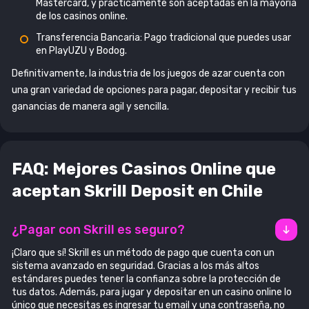
Mastercard, y prácticamente son aceptadas en la mayoría
de los casinos online.
Transferencia Bancaria: Pago tradicional que puedes usar
en PlayUZU y Bodog.
Definitivamente, la industria de los juegos de azar cuenta con
una gran variedad de opciones para pagar, depositar y recibir tus
ganancias de manera agil y sencilla.
FAQ: Mejores Casinos Online que
aceptan Skrill Deposit en Chile
¿Pagar con Skrill es seguro?
¡Claro que sí! Skrill es un método de pago que cuenta con un
sistema avanzado en seguridad. Gracias a los más altos
estándares puedes tener la confianza sobre la protección de
tus datos. Además, para jugar y depositar en un casino online lo
único que necesitas es ingresar tu email y una contraseña, no