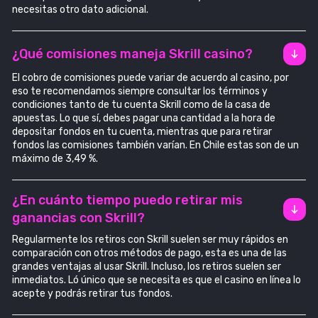
necesitas otro dato adicional.
¿Qué comisiones maneja Skrill casino?
El cobro de comisiones puede variar de acuerdo al casino, por
eso te recomendamos siempre consultar los términos y
condiciones tanto de tu cuenta Skrill como de la casa de
apuestas. Lo que sí, debes pagar una cantidad a la hora de
depositar fondos en tu cuenta, mientras que para retirar
fondos las comisiones también varían. En Chile estas son de un
máximo de 3,49 %.
¿En cuánto tiempo puedo retirar mis
ganancias con Skrill?
Regularmente los retiros con Skrill suelen ser muy rápidos en
comparación con otros métodos de pago, esta es una de las
grandes ventajas al usar Skrill. Incluso, los retiros suelen ser
inmediatos. Ló único que se necesita es que el casino en línea lo
acepte y podrás retirar tus fondos.