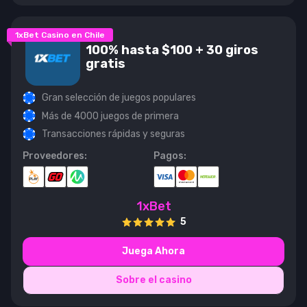
1xBet Casino en Chile
100% hasta $100 + 30 giros
gratis
Gran selección de juegos populares
Más de 4000 juegos de primera
Transacciones rápidas y seguras
Proveedores:
Pagos:
1xBet
5
Juega Ahora
Sobre el casino