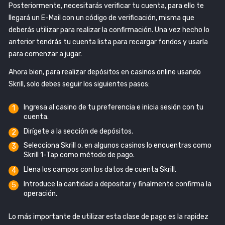
Posteriormente, necesitarás verificar tu cuenta, para ello te
llegará un E-Mail con un código de verificación, misma que
deberás utilizar para realizar la confirmación. Una vez hecho lo
anterior tendrás tu cuenta lista para recargar fondos y usarla
para comenzar a jugar.
Ahora bien, para realizar depósitos en casinos online usando
Skrill, solo debes seguir los siguientes pasos:
Ingresa al casino de tu preferencia e inicia sesión con tu
cuenta.
Dirígete a la sección de depósitos.
Selecciona Skrill o, en algunos casinos lo encuentras como
Skrill 1-Tap como método de pago.
Llena los campos con los datos de cuenta Skrill.
Introduce la cantidad a depositar y finalmente confirma la
operación.
Lo más importante de utilizar esta clase de pago es la rapidez