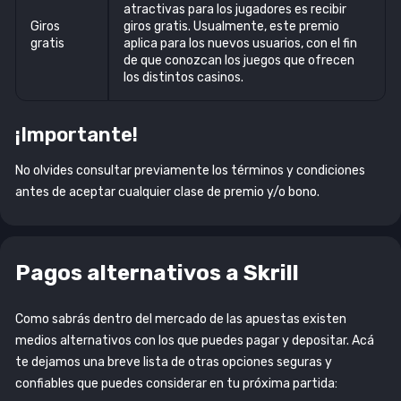
atractivas para los jugadores es recibir
Giros
giros gratis. Usualmente, este premio
gratis
aplica para los nuevos usuarios, con el fin
de que conozcan los juegos que ofrecen
los distintos casinos.
¡Importante!
No olvides consultar previamente los términos y condiciones
antes de aceptar cualquier clase de premio y/o bono.
Pagos alternativos a Skrill
Como sabrás dentro del mercado de las apuestas existen
medios alternativos con los que puedes pagar y depositar. Acá
te dejamos una breve lista de otras opciones seguras y
confiables que puedes considerar en tu próxima partida: