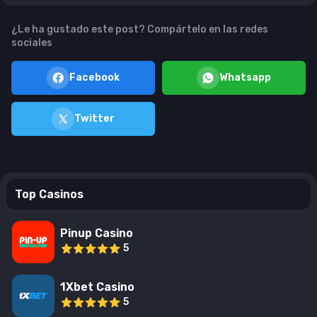
¿Le ha gustado este post? Compártelo en las redes
sociales
Facebook
Whatsapp
Twitter
Top Casinos
Pinup Casino
5
1Xbet Casino
5