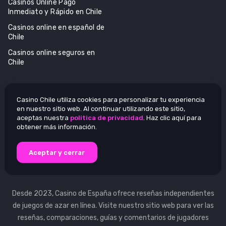
Casinos Online Pago
Inmediato y Rápido en Chile
Casinos online en español de
Chile
Casinos online seguros en
Chile
Casino Chile utiliza cookies para personalizar tu experiencia
en nuestro sitio web. Al continuar utilizando este sitio,
aceptas nuestra
politica de privacidad
. Haz clic aquí para
Sitemap
obtener más información.
Aceptar y cerrar
Desde 2023, Casino de España ofrece reseñas independientes
de juegos de azar en línea. Visite nuestro sitio web para ver las
reseñas, comparaciones, guías y comentarios de jugadores