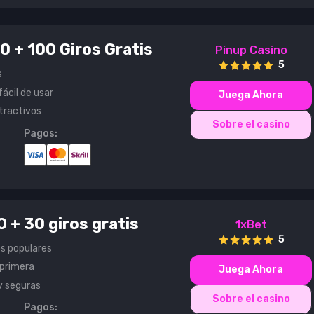
 + 100 Giros Gratis
Pinup Casino
5
s
fácil de usar
Juega Ahora
tractivos
Sobre el casino
Pagos:
 + 30 giros gratis
1xBet
5
os populares
 primera
Juega Ahora
y seguras
Sobre el casino
Pagos: