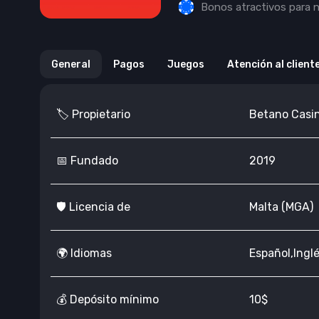
Bonos atractivos para 
General
Pagos
Juegos
Atención al client
🏷️ Propietario
Betano Casi
📅 Fundado
2019
🛡️ Licencia de
Malta (MGA)
🌍 Idiomas
Español
Ingl
💰 Depósito mínimo
10$