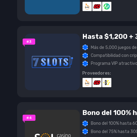
Hasta $1,200 + 
#3
Más de 5,000 juegos de
Compatibilidad con cr
Programa VIP atractiv
Proveedores:
Bono del 100% 
#4
Bono del 100% hasta 6
Bono del 75% hasta 30