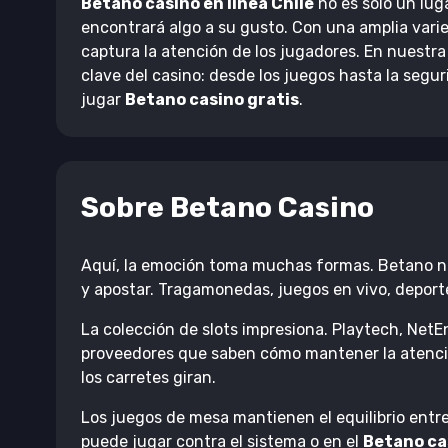
Betano casino en línea Chile
no es solo un lug
encontrará algo a su gusto. Con una amplia vari
captura la atención de los jugadores. En nuestra
clave del casino: desde los juegos hasta la segur
jugar
Betano casino gratis
.
Sobre Betano Casino
Aquí, la emoción toma muchas formas. Betano no
y apostar. Tragamonedas, juegos en vivo, deportes
La colección de slots impresiona. Playtech, NetE
proveedores que saben cómo mantener la atención
los carretes giran.
Los juegos de mesa mantienen el equilibrio entre 
puede jugar contra el sistema o en el
Betano ca