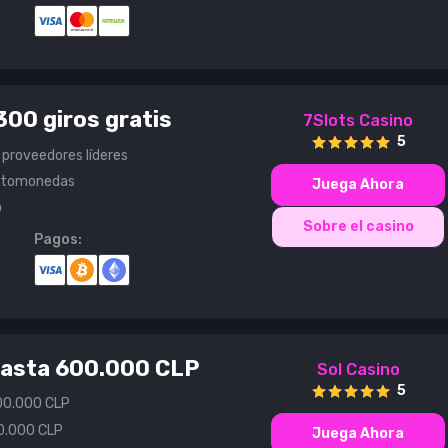
300 giros gratis
7Slots Casino
5
 proveedores líderes
iptomonedas
Juega Ahora
o
Sobre el casino
Pagos:
hasta 600.000 CLP
Sol Casino
5
00.000 CLP
0.000 CLP
Juega Ahora