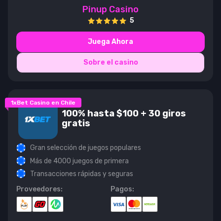
Pinup Casino
5
Juega Ahora
Sobre el casino
1xBet Casino en Chile
100% hasta $100 + 30 giros
gratis
Gran selección de juegos populares
Más de 4000 juegos de primera
Transacciones rápidas y seguras
Proveedores:
Pagos: