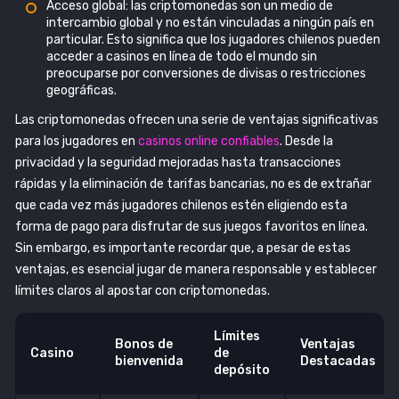
Acceso global: las criptomonedas son un medio de
intercambio global y no están vinculadas a ningún país en
particular. Esto significa que los jugadores chilenos pueden
acceder a casinos en línea de todo el mundo sin
preocuparse por conversiones de divisas o restricciones
geográficas.
Las criptomonedas ofrecen una serie de ventajas significativas
para los jugadores en
casinos online confiables
. Desde la
privacidad y la seguridad mejoradas hasta transacciones
rápidas y la eliminación de tarifas bancarias, no es de extrañar
que cada vez más jugadores chilenos estén eligiendo esta
forma de pago para disfrutar de sus juegos favoritos en línea.
Sin embargo, es importante recordar que, a pesar de estas
ventajas, es esencial jugar de manera responsable y establecer
límites claros al apostar con criptomonedas.
Límites
Bonos de
Ventajas
Casino
de
bienvenida
Destacadas
depósito