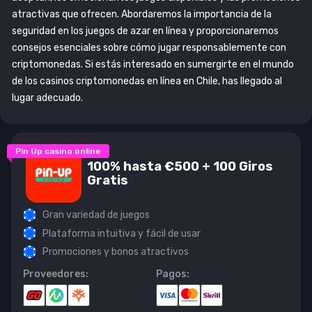
atractivas que ofrecen. Abordaremos la importancia de la
seguridad en los juegos de azar en línea y proporcionaremos
consejos esenciales sobre cómo jugar responsablemente con
criptomonedas. Si estás interesado en sumergirte en el mundo
de los casinos criptomonedas en línea en Chile, has llegado al
lugar adecuado.
Pin Up casino online
100% hasta €500 + 100 Giros
Gratis
Gran variedad de juegos
Plataforma intuitiva y fácil de usar
Promociones y bonos atractivos
Proveedores:
Pagos: