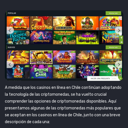
A medida que los casinos en línea en Chile continúan adoptando
la tecnología de las criptomonedas, se ha vuelto crucial
comprender las opciones de criptomonedas disponibles. Aquí
presentamos algunas de las criptomonedas más populares que
se aceptan en los casinos en línea de Chile, junto con una breve
descripción de cada una: