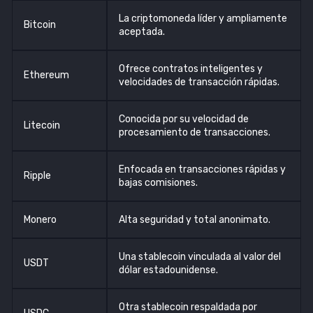
La criptomoneda líder y ampliamente
Bitcoin
aceptada.
Ofrece contratos inteligentes y
Ethereum
velocidades de transacción rápidas.
Conocida por su velocidad de
Litecoin
procesamiento de transacciones.
Enfocada en transacciones rápidas y
Ripple
bajas comisiones.
Monero
Alta seguridad y total anonimato.
Una stablecoin vinculada al valor del
USDT
dólar estadounidense.
Otra stablecoin respaldada por