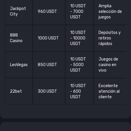
10 USDT
Amplia
Jackpot
960 USDT
- 7000
selección de
City
USDT
juegos
10 USDT
Depósitos y
888
1000 USDT
- 10000
retiros
Casino
USDT
rápidos
10 USDT
Juegos de
LeoVegas
850 USDT
- 5000
casino en
USDT
vivo
10 USDT
Excelente
22bet
300 USDT
- 600
atención al
USDT
cliente