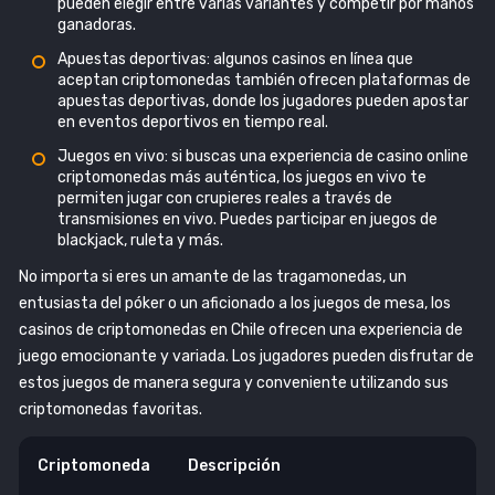
pueden elegir entre varias variantes y competir por manos
ganadoras.
Apuestas deportivas: algunos casinos en línea que
aceptan criptomonedas también ofrecen plataformas de
apuestas deportivas, donde los jugadores pueden apostar
en eventos deportivos en tiempo real.
Juegos en vivo: si buscas una experiencia de casino online
criptomonedas más auténtica, los juegos en vivo te
permiten jugar con crupieres reales a través de
transmisiones en vivo. Puedes participar en juegos de
blackjack, ruleta y más.
No importa si eres un amante de las tragamonedas, un
entusiasta del póker o un aficionado a los juegos de mesa, los
casinos de criptomonedas en Chile ofrecen una experiencia de
juego emocionante y variada. Los jugadores pueden disfrutar de
estos juegos de manera segura y conveniente utilizando sus
criptomonedas favoritas.
Criptomoneda
Descripción