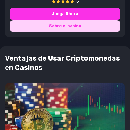
5
Juega Ahora
Sobre el casino
Ventajas de Usar Criptomonedas
en Casinos