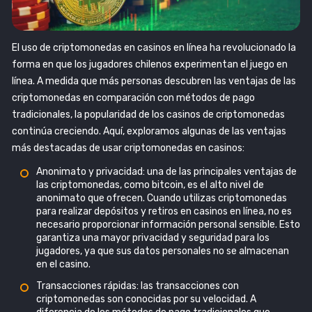
El uso de criptomonedas en casinos en línea ha revolucionado la
forma en que los jugadores chilenos experimentan el juego en
línea. A medida que más personas descubren las ventajas de las
criptomonedas en comparación con métodos de pago
tradicionales, la popularidad de los casinos de criptomonedas
continúa creciendo. Aquí, exploramos algunas de las ventajas
más destacadas de usar criptomonedas en casinos:
Anonimato y privacidad: una de las principales ventajas de
las criptomonedas, como bitcoin, es el alto nivel de
anonimato que ofrecen. Cuando utilizas criptomonedas
para realizar depósitos y retiros en casinos en línea, no es
necesario proporcionar información personal sensible. Esto
garantiza una mayor privacidad y seguridad para los
jugadores, ya que sus datos personales no se almacenan
en el casino.
Transacciones rápidas: las transacciones con
criptomonedas son conocidas por su velocidad. A