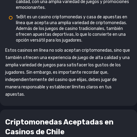
calidad, con una amplia variedad de juegos y promociones
emocionantes.
1xBit es un casino criptomonedas y casa de apuestas en
línea que acepta una amplia variedad de criptomonedas.
Además de los juegos de casino tradicionales, también
ofrecen apuestas deportivas, lo que lo convierte en una
opción versátil para los jugadores.
Estos casinos en línea no solo aceptan criptomonedas, sino que
también ofrecen una experiencia de juego de alta calidad y una
amplia variedad de juegos para satisfacer los gustos de los
jugadores. Sin embargo, es importante recordar que,
independientemente del casino que elijas, debes jugar de
manera responsable y establecer límites claros en tus
apuestas.
Criptomonedas Aceptadas en
Casinos de Chile