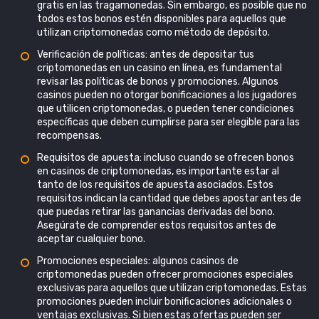
gratis en las tragamonedas. Sin embargo, es posible que no
todos estos bonos estén disponibles para aquellos que
utilizan criptomonedas como método de depósito.
Verificación de políticas: antes de depositar tus
criptomonedas en un casino en línea, es fundamental
revisar las políticas de bonos y promociones. Algunos
casinos pueden no otorgar bonificaciones a los jugadores
que utilicen criptomonedas, o pueden tener condiciones
específicas que deben cumplirse para ser elegible para las
recompensas.
Requisitos de apuesta: incluso cuando se ofrecen bonos
en casinos de criptomonedas, es importante estar al
tanto de los requisitos de apuesta asociados. Estos
requisitos indican la cantidad que debes apostar antes de
que puedas retirar las ganancias derivadas del bono.
Asegúrate de comprender estos requisitos antes de
aceptar cualquier bono.
Promociones especiales: algunos casinos de
criptomonedas pueden ofrecer promociones especiales
exclusivas para aquellos que utilizan criptomonedas. Estas
promociones pueden incluir bonificaciones adicionales o
ventajas exclusivas. Si bien estas ofertas pueden ser