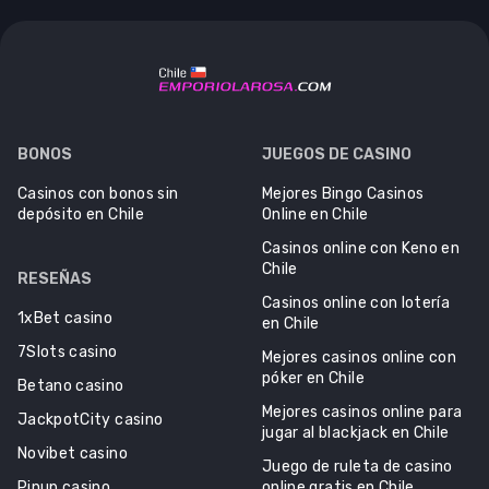
BONOS
JUEGOS DE CASINO
Casinos con bonos sin
Mejores Bingo Casinos
depósito en Chile
Online en Chile
Casinos online con Keno en
Chile
RESEÑAS
Casinos online con lotería
1xBet casino
en Chile
7Slots casino
Mejores casinos online con
póker en Chile
Betano casino
Mejores casinos online para
JackpotCity casino
jugar al blackjack en Chile
Novibet casino
Juego de ruleta de casino
Pinup casino
online gratis en Chile