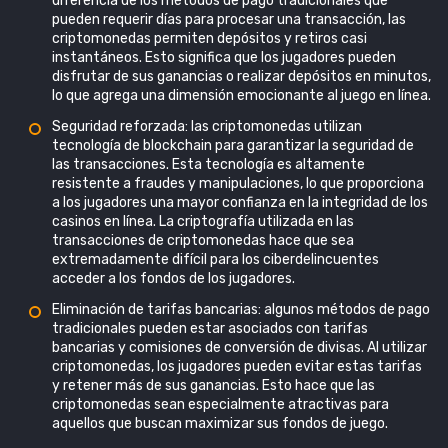
diferencia de los métodos de pago tradicionales que
pueden requerir días para procesar una transacción, las
criptomonedas permiten depósitos y retiros casi
instantáneos. Esto significa que los jugadores pueden
disfrutar de sus ganancias o realizar depósitos en minutos,
lo que agrega una dimensión emocionante al juego en línea.
Seguridad reforzada: las criptomonedas utilizan
tecnología de blockchain para garantizar la seguridad de
las transacciones. Esta tecnología es altamente
resistente a fraudes y manipulaciones, lo que proporciona
a los jugadores una mayor confianza en la integridad de los
casinos en línea. La criptografía utilizada en las
transacciones de criptomonedas hace que sea
extremadamente difícil para los ciberdelincuentes
acceder a los fondos de los jugadores.
Eliminación de tarifas bancarias: algunos métodos de pago
tradicionales pueden estar asociados con tarifas
bancarias y comisiones de conversión de divisas. Al utilizar
criptomonedas, los jugadores pueden evitar estas tarifas
y retener más de sus ganancias. Esto hace que las
criptomonedas sean especialmente atractivas para
aquellos que buscan maximizar sus fondos de juego.