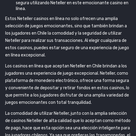
segura utilizando Neteller en este emocionante casino en
línea.
Estos Neteller casinos en línea no solo ofrecen una amplia
selección de juegos emocionantes, sino que también brindan a
los jugadores en Chile la comodidad y la seguridad de utilizar
Neteller para realizar sus transacciones. Al elegir cualquiera de
estos casinos, puedes estar seguro de una experiencia de juego
en línea excepcional.
Los casinos en línea que aceptan Neteller en Chile brindan a los
jugadores una experiencia de juego excepcional. Neteller, como
plataforma de monedero electrónico, ofrece una forma segura
y conveniente de depositar y retirar fondos en estos casinos, lo
que permite a los jugadores disfrutar de una amplia variedad de
juegos emocionantes con total tranquilidad.
La comodidad de utilizar Neteller, junto con la amplia selección
de casinos Neteller de alta calidad que lo aceptan como método
de pago, hace que esta opción sea una elección inteligente para
los jugadores chilenos. Ya sea que prefieras las tragamonedas, el