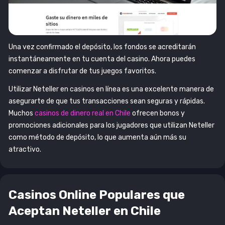
Una vez confirmado el depósito, los fondos se acreditarán
instantáneamente en tu cuenta del casino. Ahora puedes
comenzar a disfrutar de tus juegos favoritos.
Utilizar Neteller en casinos en línea es una excelente manera de
asegurarte de que tus transacciones sean seguras y rápidas.
Muchos
casinos de dinero real en Chile
ofrecen bonos y
promociones adicionales para los jugadores que utilizan Neteller
como método de depósito, lo que aumenta aún más su
atractivo.
Casinos Online Populares que
Aceptan Neteller en Chile