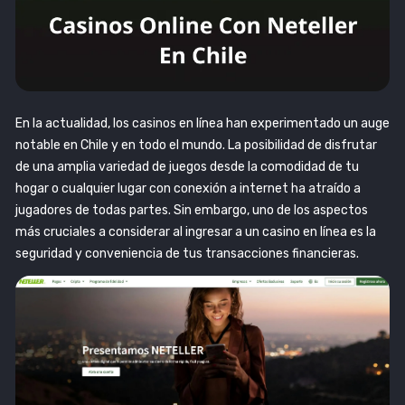
En la actualidad, los casinos en línea han experimentado un auge
notable en Chile y en todo el mundo. La posibilidad de disfrutar
de una amplia variedad de juegos desde la comodidad de tu
hogar o cualquier lugar con conexión a internet ha atraído a
jugadores de todas partes. Sin embargo, uno de los aspectos
más cruciales a considerar al ingresar a un casino en línea es la
seguridad y conveniencia de tus transacciones financieras.