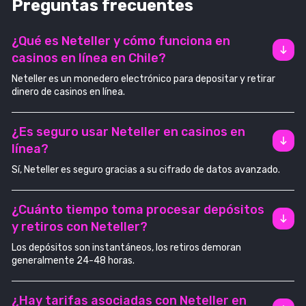
Preguntas frecuentes
¿Qué es Neteller y cómo funciona en
casinos en línea en Chile?
Neteller es un monedero electrónico para depositar y retirar
dinero de casinos en línea.
¿Es seguro usar Neteller en casinos en
línea?
Sí, Neteller es seguro gracias a su cifrado de datos avanzado.
¿Cuánto tiempo toma procesar depósitos
y retiros con Neteller?
Los depósitos son instantáneos, los retiros demoran
generalmente 24-48 horas.
¿Hay tarifas asociadas con Neteller en