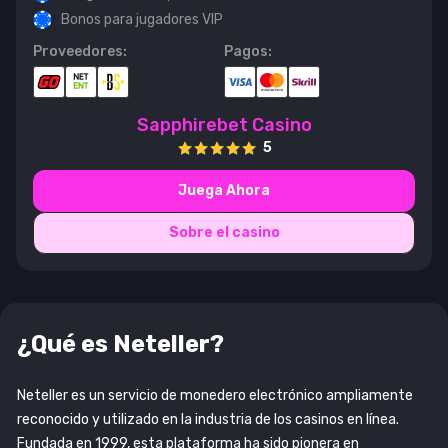
Bonos para jugadores VIP
Proveedores:
Pagos:
Sapphirebet Casino
5
Juega Ahora
Sobre el casino
¿Qué es Neteller?
Neteller es un servicio de monedero electrónico ampliamente
reconocido y utilizado en la industria de los casinos en línea.
Fundada en 1999, esta plataforma ha sido pionera en