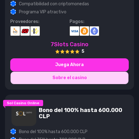
Compatibilidad con criptomonedas
Programa VIP atractivo
Proveedores:
Pagos:
7Slots Casino
5
Juega Ahora
Sobre el casino
Sol Casino Online
Bono del 100% hasta 600.000
CLP
Bono del 100% hasta 600.000 CLP