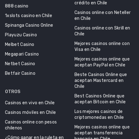
crédito en Chile
888 casino
Casinos online con Neteller
1xslots casino en Chile
en Chile
Spinanga Casino Online
Casinos online con Skrill en
Chile
Playuzu Casino
Mejores casinos online con
Melbet Casino
Visa en Chile
Megapari Casino
Mejores casinos online que
Netbet Casino
aceptan PayPal en Chile
Betfair Casino
Beste Casinos Online que
aceptan Mastercard en
Chile
OTROS
Best Casinos Online que
aceptan Bitcoin en Chile
Casinos en vivo en Chile
Los mejores casinos de
Casinos móviles en Chile
criptomonedas en Chile
Casinos online con pesos
Mejores casinos online que
chilenos
aceptan transferencia
¿Cómo ganar en la ruleta en
bancaria en Chile