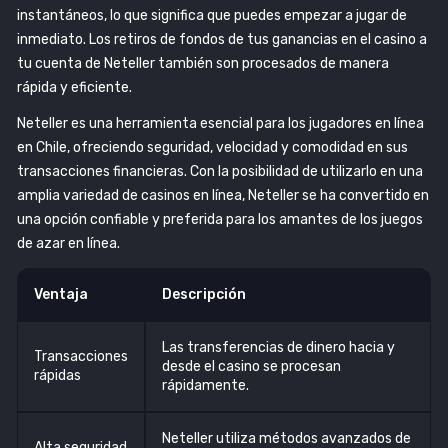
instantáneos, lo que significa que puedes empezar a jugar de
inmediato. Los retiros de fondos de tus ganancias en el casino a
tu cuenta de Neteller también son procesados de manera
rápida y eficiente.
Neteller es una herramienta esencial para los jugadores en línea
en Chile, ofreciendo seguridad, velocidad y comodidad en sus
transacciones financieras. Con la posibilidad de utilizarlo en una
amplia variedad de casinos en línea, Neteller se ha convertido en
una opción confiable y preferida para los amantes de los juegos
de azar en línea.
Ventaja
Descripción
Las transferencias de dinero hacia y
Transacciones
desde el casino se procesan
rápidas
rápidamente.
Neteller utiliza métodos avanzados de
Alta seguridad