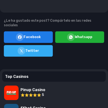
¿Le ha gustado este post? Compártelo en las redes
sociales
Facebook
Whatsapp
Twitter
Top Casinos
Pinup Casino
5