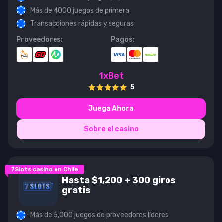
Más de 4000 juegos de primera
Transacciones rápidas y seguras
Proveedores:
Pagos:
1xBet
5
Juega Ahora
Sobre el casino
7Slots casino en Chile
Hasta $1,200 + 300 giros
gratis
Más de 5,000 juegos de proveedores líderes