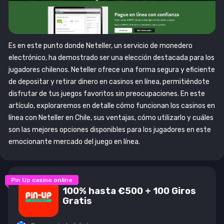
Es en este punto donde Neteller, un servicio de monedero
electrónico, ha demostrado ser una elección destacada para los
jugadores chilenos. Neteller ofrece una forma segura y eficiente
de depositar y retirar dinero en casinos en línea, permitiéndote
disfrutar de tus juegos favoritos sin preocupaciones. En este
artículo, exploraremos en detalle cómo funcionan los casinos en
línea con Neteller en Chile, sus ventajas, cómo utilizarlo y cuáles
son las mejores opciones disponibles para los jugadores en este
emocionante mercado del juego en línea.
Pin Up casino online
100% hasta €500 + 100 Giros
Gratis