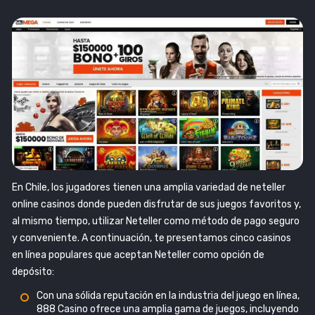
En Chile, los jugadores tienen una amplia variedad de neteller
online casinos donde pueden disfrutar de sus juegos favoritos y,
al mismo tiempo, utilizar Neteller como método de pago seguro
y conveniente. A continuación, te presentamos cinco casinos
en línea populares que aceptan Neteller como opción de
depósito:
Con una sólida reputación en la industria del juego en línea,
888 Casino ofrece una amplia gama de juegos, incluyendo