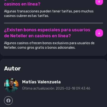
casinos en línea?
Algunas transacciones pueden tener tarifas, pero muchos
casinos cubren estas tarifas.
¿Existen bonos especiales para usuarios
de Neteller en casinos en línea?
Algunos casinos ofrecen bonos exclusivos para usuarios de
Neteller, como giros gratis o bonos adicionales.
Autor
Matías Valenzuela
Última actualización: 2025-02-18 09:43:46