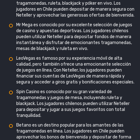
tragamonedas, ruleta, blackjack y póker en vivo. Los
jugadores en Chile pueden depositar de manera segura con
Neteller y aprovechar las generosas ofertas de bienvenida.
Mr Mega es conocido por su excelente selección de juegos
de casino y apuestas deportivas. Los jugadores chilenos
pueden utilizar Neteller para depositar fondos de manera
instantánea y disfrutar de emocionantes tragamonedas,
mesas de blackjack y ruleta en vivo.
LeoVegas es famoso por su experiencia móvil de alta
calidad, pero también ofrece una emocionante selección
de juegos en línea. Con Neteller, los jugadores pueden
financiar sus cuentas de LeoVegas de manera rápida y
segura y acceder a giros gratis y bonificaciones especiales.
Spin Casino es conocido por su gran variedad de
tragamonedas y juegos de mesa, incluyendo ruleta y
blackjack. Los jugadores chilenos pueden utilizar Neteller
para depositar y jugar a sus juegos favoritos con total
tranquilidad.
Betano es un destino popular para los amantes de las
tragamonedas en línea. Los jugadores en Chile pueden
aprovechar los bonos de bienvenida y depositar de forma