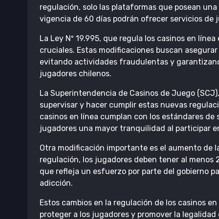
regulación, solo las plataformas que posean una 
vigencia de 60 días podrán ofrecer servicios de j
La Ley Nº 19.995, que regula los casinos en líne
cruciales. Estas modificaciones buscan asegurar
evitando actividades fraudulentas y garantizand
jugadores chilenos.
La Superintendencia de Casinos de Juego (SCJ), 
supervisar y hacer cumplir estas nuevas regulac
casinos en línea cumplan con los estándares de s
jugadores una mayor tranquilidad al participar en
Otra modificación importante es el aumento de la
regulación, los jugadores deben tener al menos 21
que refleja un esfuerzo por parte del gobierno p
adicción.
Estos cambios en la regulación de los casinos en 
proteger a los jugadores y promover la legalidad 