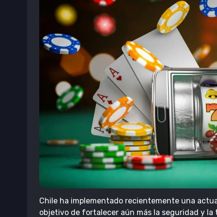
Chile ha implementado recientemente una actuali
objetivo de fortalecer aún más la seguridad y la