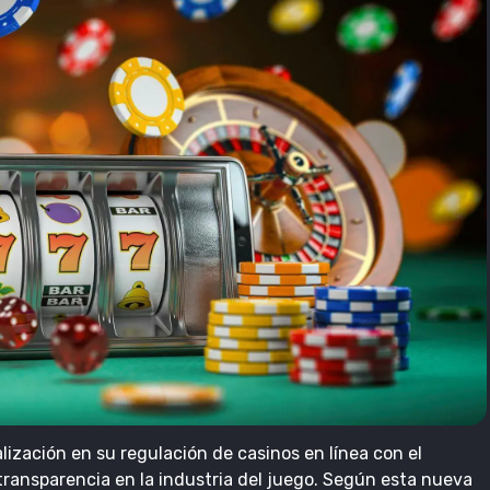
zación en su regulación de casinos en línea con el
 transparencia en la industria del juego. Según esta nueva