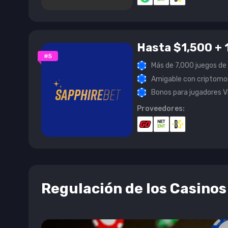
Hasta $1,500 + 
#5
Más de 7,000 juegos d
Amigable con criptom
Bonos para jugadores V
Proveedores:
Regulación de los Casinos