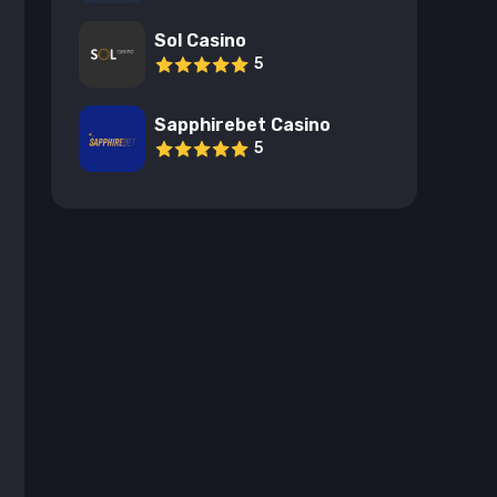
Sol Casino
5
Sapphirebet Casino
5